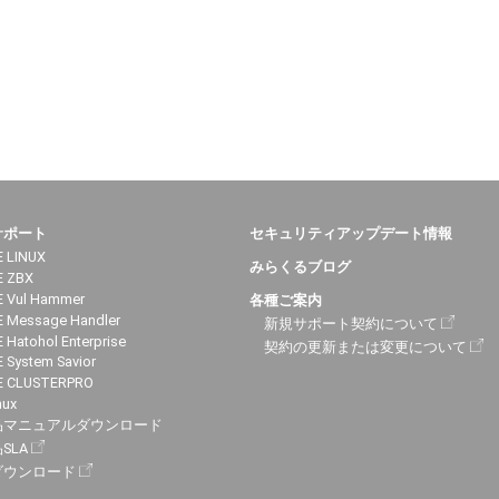
サポート
セキュリティアップデート情報
 LINUX
みらくるブログ
E ZBX
 Vul Hammer
各種ご案内
 Message Handler
新規サポート契約について
 Hatohol Enterprise
契約の更新または変更について
 System Savior
E CLUSTERPRO
nux
品マニュアルダウンロード
SLA
ダウンロード