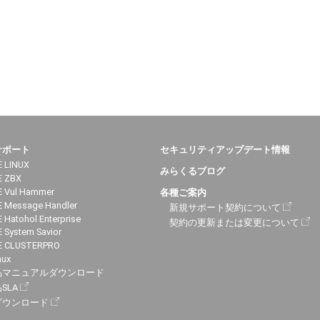
サポート
セキュリティアップデート情報
 LINUX
みらくるブログ
E ZBX
 Vul Hammer
各種ご案内
 Message Handler
新規サポート契約について
 Hatohol Enterprise
契約の更新または変更について
 System Savior
E CLUSTERPRO
nux
品マニュアルダウンロード
SLA
ダウンロード