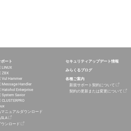
サポート
セキュリティアップデート情報
 LINUX
みらくるブログ
E ZBX
 Vul Hammer
各種ご案内
 Message Handler
新規サポート契約について
 Hatohol Enterprise
契約の更新または変更について
 System Savior
E CLUSTERPRO
nux
品マニュアルダウンロード
SLA
ダウンロード