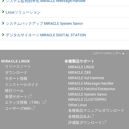
システム監視効率化 MIRACLE Message Handler
Linuxソリューション
システムバックアップ MIRACLE System Savior
デジタルサイネージ MIRACLE DIGITAL STATION
このページのトップへ
MIRACLE LINUX
各種製品サポート
リリースノート
MIRACLE LINUX
ダウンロード
MIRACLE ZBX
MIRACLE Vul Hammer
サポート情報
MIRACLE Message Handler
インストールガイド
MIRACLE Hatohol Enterprise
移行ツール
MIRACLE System Savior
有償サポート
MIRACLE CLUSTERPRO
エラッタ情報（TSN）
Other Linux
ユーザーズWiKi
各種製品マニュアルダウンロード
各種製品SLA
評価版ダウンロード