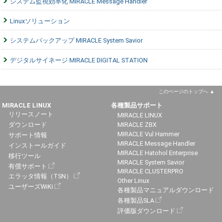
システム監視効率化 MIRACLE Message Handler
Linuxソリューション
システムバックアップ MIRACLE System Savior
デジタルサイネージ MIRACLE DIGITAL STATION
このページのトップへ
MIRACLE LINUX
各種製品サポート
リリースノート
MIRACLE LINUX
ダウンロード
MIRACLE ZBX
MIRACLE Vul Hammer
サポート情報
MIRACLE Message Handler
インストールガイド
MIRACLE Hatohol Enterprise
移行ツール
MIRACLE System Savior
有償サポート
MIRACLE CLUSTERPRO
エラッタ情報（TSN）
Other Linux
ユーザーズWiKi
各種製品マニュアルダウンロード
各種製品SLA
評価版ダウンロード