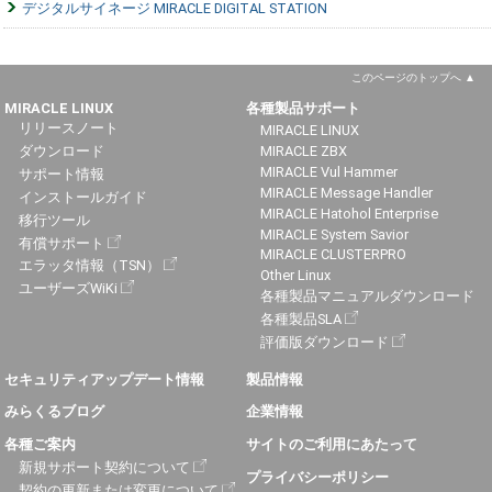
デジタルサイネージ MIRACLE DIGITAL STATION
このページのトップへ
MIRACLE LINUX
各種製品サポート
リリースノート
MIRACLE LINUX
ダウンロード
MIRACLE ZBX
MIRACLE Vul Hammer
サポート情報
MIRACLE Message Handler
インストールガイド
MIRACLE Hatohol Enterprise
移行ツール
MIRACLE System Savior
有償サポート
MIRACLE CLUSTERPRO
エラッタ情報（TSN）
Other Linux
ユーザーズWiKi
各種製品マニュアルダウンロード
各種製品SLA
評価版ダウンロード
セキュリティアップデート情報
製品情報
みらくるブログ
企業情報
各種ご案内
サイトのご利用にあたって
新規サポート契約について
プライバシーポリシー
契約の更新または変更について