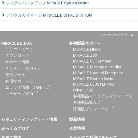
システムバックアップ MIRACLE System Savior
デジタルサイネージ MIRACLE DIGITAL STATION
このページのトップへ
MIRACLE LINUX
各種製品サポート
リリースノート
MIRACLE LINUX
ダウンロード
MIRACLE ZBX
MIRACLE Vul Hammer
サポート情報
MIRACLE Message Handler
インストールガイド
MIRACLE Hatohol Enterprise
移行ツール
MIRACLE System Savior
有償サポート
MIRACLE CLUSTERPRO
エラッタ情報（TSN）
Other Linux
ユーザーズWiKi
各種製品マニュアルダウンロード
各種製品SLA
評価版ダウンロード
セキュリティアップデート情報
製品情報
みらくるブログ
企業情報
各種ご案内
サイトのご利用にあたって