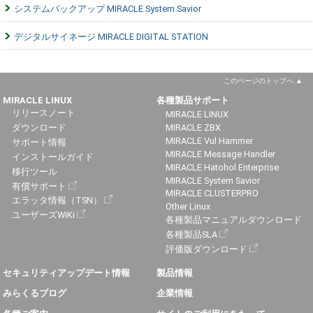
システムバックアップ MIRACLE System Savior
デジタルサイネージ MIRACLE DIGITAL STATION
このページのトップへ
MIRACLE LINUX
各種製品サポート
リリースノート
MIRACLE LINUX
ダウンロード
MIRACLE ZBX
MIRACLE Vul Hammer
サポート情報
MIRACLE Message Handler
インストールガイド
MIRACLE Hatohol Enterprise
移行ツール
MIRACLE System Savior
有償サポート
MIRACLE CLUSTERPRO
エラッタ情報（TSN）
Other Linux
ユーザーズWiKi
各種製品マニュアルダウンロード
各種製品SLA
評価版ダウンロード
セキュリティアップデート情報
製品情報
みらくるブログ
企業情報