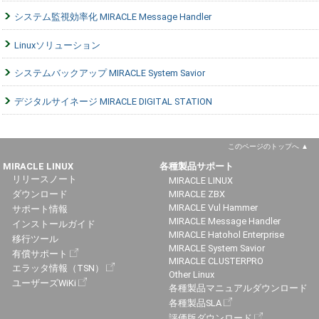
システム監視効率化 MIRACLE Message Handler
Linuxソリューション
システムバックアップ MIRACLE System Savior
デジタルサイネージ MIRACLE DIGITAL STATION
このページのトップへ
MIRACLE LINUX
各種製品サポート
リリースノート
MIRACLE LINUX
ダウンロード
MIRACLE ZBX
MIRACLE Vul Hammer
サポート情報
MIRACLE Message Handler
インストールガイド
MIRACLE Hatohol Enterprise
移行ツール
MIRACLE System Savior
有償サポート
MIRACLE CLUSTERPRO
エラッタ情報（TSN）
Other Linux
ユーザーズWiKi
各種製品マニュアルダウンロード
各種製品SLA
評価版ダウンロード