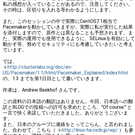
私の感想が入っていることがあるので、注意してください。
その時は、区切りを入れる等わかるようにします。
また、このセッションの中で実際にCentOS7.1相当で
Pacemakerを動かしていきますが、実際に私が実行した結果
を添付しますので、原作とは異なることも予想されます。ま
た、実際の運用でも使用できるように、SELinuxを有効にして
動かす等、努めてセキュリティにも考慮していきたいと考え
ています。
では、
http://clusterlabs.org/doc/en-
US/Pacemaker/1.1/html/Pacemaker_Explained/index.html
の、1.3 までを第1日目として書いていきます。
作者は、Andrew Beekhof さんです。
この資料の日本語の翻訳はありません。今回、日本語への翻
訳とBLOGでの投稿への許可を求めたところ、"Of course." と
一言で快く承諾していただきました。ありがとうございま
す。
また、日本のグループに連絡をとってごらん、と言われまし
た。合わせて、こちら（
http://linux-ha.osdn.jp/wp/
）も参