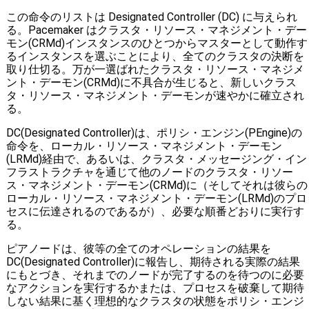
この命令のリストは Designated Controller (DC) に与えられ
る。Pacemaker はクラスタ・リソース・マネジメント・デー
モン(CRMd)インスタンスのひとつからマスターとして動作す
るインスタンスを選ぶことにより、全てのクラスタの決断を
取り仕切る。万が一選ばれたクラスタ・リソース・マネジメ
ント・デーモン(CRMd)に不具合が生じると、新しいクラス
タ・リソース・マネジメント・デーモンが速やかに確立され
る。
DC(Designated Controller)は、ポリシ・エンジン(PEngine)の
命令を、ローカル・リソース・マネジメント・デーモン
(LRMd)経由で、あるいは、クラスタ・メッセージング・イン
フラストラクチャを通じて他のノードのクラスタ・リソー
ス・マネジメント・デーモン(CRMd)に（そしてそれは彼らの
ローカル・リソース・マネジメント・デーモン(LRMd)のプロ
セスに伝達されるのであるが）、必要な順番どおりに実行す
る。
ピアノードは、彼等の全てのオペレーションの結果を
DC(Designated Controller)に報告し、期待される実際の結果
にもとづき、それまでのノードが完了するのを待つのに必要
なアクションを実行するかまたは、プロセスを破棄して期待
しない結果に基く理想的なクラスタの状態をポリシ・エンジ