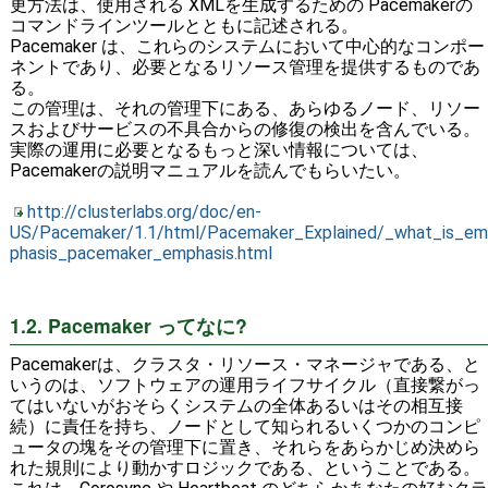
更方法は、使用される XMLを生成するための Pacemakerの
コマンドラインツールとともに記述される。
Pacemaker は、これらのシステムにおいて中心的なコンポー
ネントであり、必要となるリソース管理を提供するものであ
る。
この管理は、それの管理下にある、あらゆるノード、リソー
スおよびサービスの不具合からの修復の検出を含んでいる。
実際の運用に必要となるもっと深い情報については、
Pacemakerの説明マニュアルを読んでもらいたい。
http://clusterlabs.org/doc/en-
US/Pacemaker/1.1/html/Pacemaker_Explained/_what_is_em
phasis_pacemaker_emphasis.html
1.2. Pacemaker ってなに?
Pacemakerは、クラスタ・リソース・マネージャである、と
いうのは、ソフトウェアの運用ライフサイクル（直接繋がっ
てはいないがおそらくシステムの全体あるいはその相互接
続）に責任を持ち、ノードとして知られるいくつかのコンピ
ュータの塊をその管理下に置き、それらをあらかじめ決めら
れた規則により動かすロジックである、ということである。