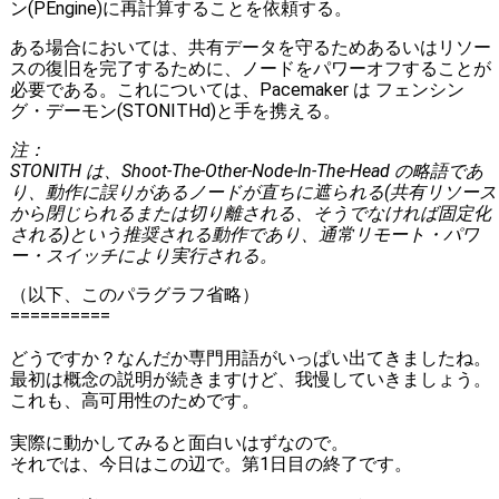
ン(PEngine)に再計算することを依頼する。
ある場合においては、共有データを守るためあるいはリソー
スの復旧を完了するために、ノードをパワーオフすることが
必要である。これについては、Pacemaker は フェンシン
グ・デーモン(STONITHd)と手を携える。
注：
STONITH は、Shoot-The-Other-Node-In-The-Head の略語であ
り、動作に誤りがあるノードが直ちに遮られる(共有リソース
から閉じられるまたは切り離される、そうでなければ固定化
される)という推奨される動作であり、通常リモート・パワ
ー・スイッチにより実行される。
（以下、このパラグラフ省略）
==========
どうですか？なんだか専門用語がいっぱい出てきましたね。
最初は概念の説明が続きますけど、我慢していきましょう。
これも、高可用性のためです。
実際に動かしてみると面白いはずなので。
それでは、今日はこの辺で。第1日目の終了です。