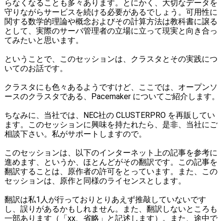
らなくなることも多々あります。とにかく、大切なデータを
守りながらサービスを続ける必要があるでしょう。可用性に
関する数学的理論や概念およびその計算方法は教科書に譲る
として、実際のサーバ管理者の立場に立って現実と向き合っ
てみたいと思います。
ということで、このセッションは、クラスタとその実践につ
いてのお話です。
クラスタにも色々あるようですけど、ここでは、オープンソ
ースのクラスタである、Pacemaker についてご紹介します。
ちなみに、当社では、NEC社の CLUSTERPRO を再販してい
ます。このセッションに興味を持たれたら、是非、当社にご
相談下さい。私がサポートしますので。
このセッションは、以下のインターネット上の記事を参考に
進めます、というか、ほとんどがその翻訳です。この記事を
翻訳することは、原作者の許可をとっています。また、この
セッションは、原作と同様のライセンスとします。
翻訳は私1人が行っておりとりあえず推敲していないです
し、誤りがあるかもしれません。また、翻訳しないところも
一部あります（「xx、省略」と記述します）。また、途中で