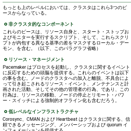
もっとも上のレベルにおいては、クラスタはこれら3つのピ
ースからなっている。
非クラスタ的なコンポーネント
これらのピースは、リソース自身と、スタート・ストップお
よびモニターを実行するスクリプト、そして、これらスクリ
プトが内包する異なる基準の差をマスクするローカル・デー
モン、を含む。（以下、このパラグラフ省略）
リソース・マネージメント
Pacemaker はプロセスを起動し、クラスタに関するイベント
に反応するための頭脳を提供する。これらのイベントは以下
の事を含む。ノードのクラスタへの加入と離脱、不具合によ
って引き起こされるリソース・イベント、メンテナンスと計
画された活動、そしてその他の管理者の行為、であり、この
行為は、リソースの移動、ノードの停止とリモート・パワ
ー・スイッチによる強制的オフライン化も含むだろう。
低レベルなインフラストラクチャ
Corosync、CMAN および Heartbeat はクラスタに関する、信
頼できるメッセージング、メンバーシップおよび quorum イ
ンフォメーションを提供する。