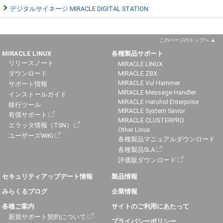
デジタルサイネージ MIRACLE DIGITAL STATION
このページのトップへ
MIRACLE LINUX
各種製品サポート
リリースノート
MIRACLE LINUX
ダウンロード
MIRACLE ZBX
MIRACLE Vul Hammer
サポート情報
MIRACLE Message Handler
インストールガイド
MIRACLE Hatohol Enterprise
移行ツール
MIRACLE System Savior
有償サポート
MIRACLE CLUSTERPRO
エラッタ情報（TSN）
Other Linux
ユーザーズWiKi
各種製品マニュアルダウンロード
各種製品SLA
評価版ダウンロード
セキュリティアップデート情報
製品情報
みらくるブログ
企業情報
各種ご案内
サイトのご利用にあたって
新規サポート契約について
プライバシーポリシー