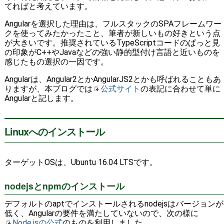
てればと考えています。
Angularを選択した理由は、フルスタックのSPAフレームワー
クを使ってみたかったこと、筆者が新しいもの好きという点
が大きいです。推奨されているTypeScriptコードのぱっと見
の印象がC++やJavaなどの強い静的型付け言語と近いものを
感じたもの選択の一因です。
Angularは、Angular2とかAngularJS2とかも呼ばれることもあ
りますが、本ブログでは
公式サイト
の表記に合わせて単に
Angularと記します。
Linuxへのインストール
ターゲットOSは、Ubuntu 16.04 LTSです。
nodejsとnpmのインストール
デフォルトのaptでインストールされるnodejsはバージョンが
低く、Angularの要件を満たしていないので、次の様に
Node.jsの公式
のものを利用しました。