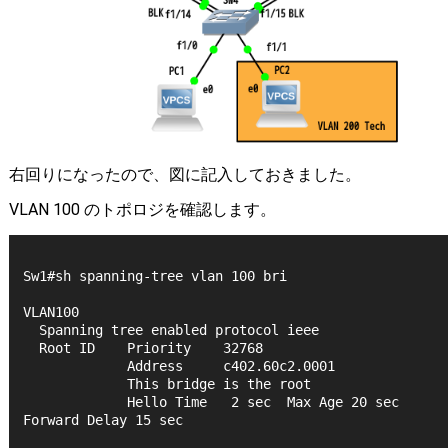
右回りになったので、図に記入しておきました。
VLAN 100 のトポロジを確認します。
Sw1#sh spanning-tree vlan 100 bri
VLAN100
  Spanning tree enabled protocol ieee
  Root ID    Priority    32768
             Address     c402.60c2.0001
             This bridge is the root
             Hello Time   2 sec  Max Age 20 sec  
Forward Delay 15 sec