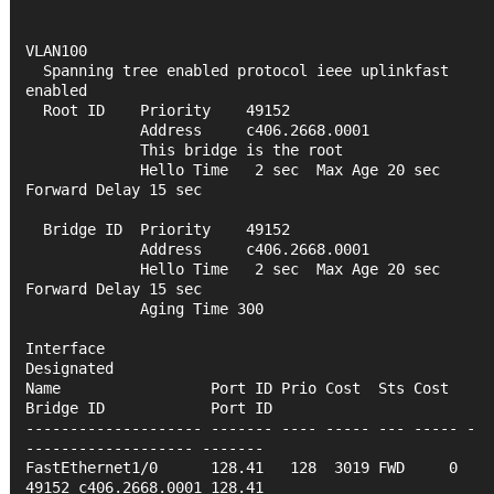
VLAN100   
  Spanning tree enabled protocol ieee uplinkfast 
enabled
  Root ID    Priority    49152
             Address     c406.2668.0001
             This bridge is the root
             Hello Time   2 sec  Max Age 20 sec  
Forward Delay 15 sec
  Bridge ID  Priority    49152
             Address     c406.2668.0001
             Hello Time   2 sec  Max Age 20 sec  
Forward Delay 15 sec
             Aging Time 300
Interface                                   
Designated
Name                 Port ID Prio Cost  Sts Cost  
Bridge ID            Port ID
-------------------- ------- ---- ----- --- ----- -
------------------- -------
FastEthernet1/0      128.41   128  3019 FWD     0 
49152 c406.2668.0001 128.41 