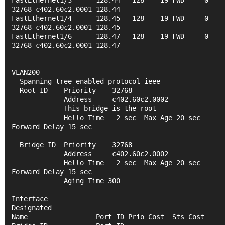
32768 c402.60c2.0001 128.44 
FastEthernet1/4      128.45   128    19 FWD     0 
32768 c402.60c2.0001 128.45 
FastEthernet1/6      128.47   128    19 FWD     0 
32768 c402.60c2.0001 128.47 
VLAN200   
  Spanning tree enabled protocol ieee
  Root ID    Priority    32768
             Address     c402.60c2.0002
             This bridge is the root
             Hello Time   2 sec  Max Age 20 sec  
Forward Delay 15 sec
  Bridge ID  Priority    32768
             Address     c402.60c2.0002
             Hello Time   2 sec  Max Age 20 sec  
Forward Delay 15 sec
             Aging Time 300
Interface                                   
Designated
Name                 Port ID Prio Cost  Sts Cost  