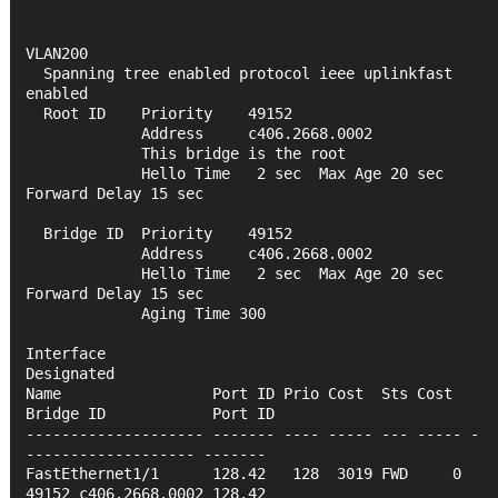
VLAN200   
  Spanning tree enabled protocol ieee uplinkfast 
enabled
  Root ID    Priority    49152
             Address     c406.2668.0002
             This bridge is the root
             Hello Time   2 sec  Max Age 20 sec  
Forward Delay 15 sec
  Bridge ID  Priority    49152
             Address     c406.2668.0002
             Hello Time   2 sec  Max Age 20 sec  
Forward Delay 15 sec
             Aging Time 300
Interface                                   
Designated
Name                 Port ID Prio Cost  Sts Cost  
Bridge ID            Port ID
-------------------- ------- ---- ----- --- ----- -
------------------- -------
FastEthernet1/1      128.42   128  3019 FWD     0 
49152 c406.2668.0002 128.42 