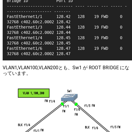
Bridge ID            Port ID
-------------------- ------- ---- ----- --- ----- -
------------------- -------
FastEthernet1/1      128.42   128    19 FWD     0 
32768 c402.60c2.0002 128.42 
FastEthernet1/3      128.44   128    19 FWD     0 
32768 c402.60c2.0002 128.44 
FastEthernet1/4      128.45   128    19 FWD     0 
32768 c402.60c2.0002 128.45 
FastEthernet1/6      128.47   128    19 FWD     0 
32768 c402.60c2.0002 128.47 
VLAN1,VLAN100,VLAN200とも、Sw1 が ROOT BRIDGE にな
っています。