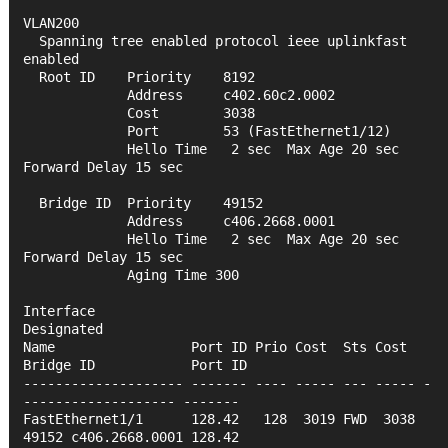
VLAN200
  Spanning tree enabled protocol ieee uplinkfast 
enabled
  Root ID    Priority    8192
             Address     c402.60c2.0002
             Cost        3038
             Port        53 (FastEthernet1/12)
             Hello Time   2 sec  Max Age 20 sec  
Forward Delay 15 sec
  Bridge ID  Priority    49152
             Address     c406.2668.0001
             Hello Time   2 sec  Max Age 20 sec  
Forward Delay 15 sec
             Aging Time 300
Interface                                   
Designated
Name                 Port ID Prio Cost  Sts Cost  
Bridge ID            Port ID
-------------------- ------- ---- ----- --- ----- -
------------------- -------
FastEthernet1/1      128.42   128  3019 FWD  3038 
49152 c406.2668.0001 128.42 