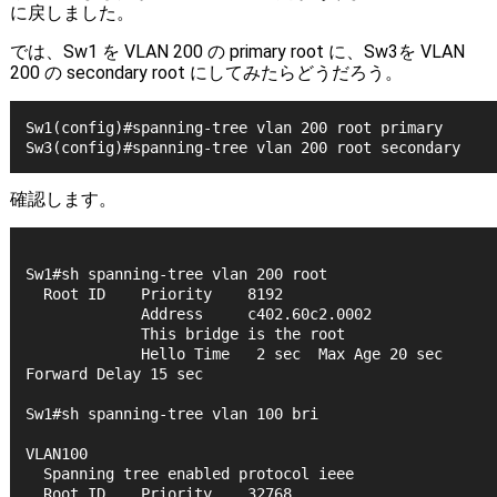
に戻しました。
では、Sw1 を VLAN 200 の primary root に、Sw3を VLAN
200 の secondary root にしてみたらどうだろう。
Sw1(config)#spanning-tree vlan 200 root primary 
Sw3(config)#spanning-tree vlan 200 root secondary
確認します。
Sw1#sh spanning-tree vlan 200 root
  Root ID    Priority    8192
             Address     c402.60c2.0002
             This bridge is the root
             Hello Time   2 sec  Max Age 20 sec  
Forward Delay 15 sec
Sw1#sh spanning-tree vlan 100 bri
VLAN100
  Spanning tree enabled protocol ieee
  Root ID    Priority    32768