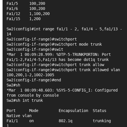
Fa1/5     100,200
Fa1/6     100,200
Fa1/12    1,100,200
Fa1/15    1,200
Sw2(config)#int range fa1/1 - 2, fa1/4 - 5,fa1/13 - 
14
Sw2(config-if-range)#switchport
Sw2(config-if-range)#switchport mode trunk
Sw2(config-if-range)#swit
*Mar  1 00:09:28.999: %DTP-5-TRUNKPORTON: Port 
Fa1/1-2,Fa1/4-5,Fa1/13 has become dot1q trunk
Sw2(config-if-range)#switchport trunk allow
Sw2(config-if-range)#switchport trunk allowed vlan 
100,200,1-2,1002-1005
Sw2(config-if-range)#end
Sw2#sh 
*Mar  1 00:09:48.603: %SYS-5-CONFIG_I: Configured 
from console by console
Sw2#sh int trunk
Port      Mode         Encapsulation  Status        
Native vlan
Fa1/1     on           802.1q         trunking      
1