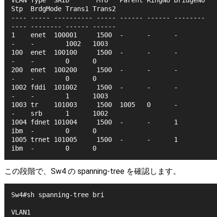
VLAN Type  SAID       MTU   Parent RingNo BridgeNo 
Stp  BrdgMode Trans1 Trans2
---- ----- ---------- ----- ------ ------ -------- 
---- -------- ------ ------
1    enet  100001     1500  -      -      -        
-    -        1002   1003
100  enet  100100     1500  -      -      -        
-    -        0      0   
200  enet  100200     1500  -      -      -        
-    -        0      0   
1002 fddi  101002     1500  -      -      -        
-    -        1      1003
1003 tr    101003     1500  1005   0      -        
-    srb      1      1002
1004 fdnet 101004     1500  -      -      1        
ibm  -        0      0   
1005 trnet 101005     1500  -      -      1        
ibm  -        0      0   
この段階で、Sw4 の spanning-tree を確認します。
Sw4#sh spanning-tree bri
VLAN1