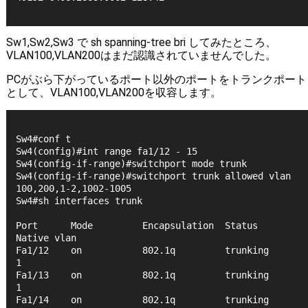
Sw1,Sw2,Sw3 で sh spanning-tree bri してみたところ、
VLAN100,VLAN200はまだ認識されていませんでした。
PCがぶら下がっているポート以外のポートをトランクポート
として、VLAN100,VLAN200を収容します。
Sw4#conf t
Sw4(config)#int range fa1/12 - 15 
Sw4(config-if-range)#switchport mode trunk
Sw4(config-if-range)#switchport trunk allowed vlan 
100,200,1-2,1002-1005
Sw4#sh interfaces trunk 
Port      Mode         Encapsulation  Status        
Native vlan
Fa1/12    on           802.1q         trunking      
1
Fa1/13    on           802.1q         trunking      
1
Fa1/14    on           802.1q         trunking      