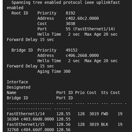
  Spanning tree enabled protocol ieee uplinkfast 
enabled
  Root ID    Priority    8192
             Address     c402.60c2.0000
             Cost        3038
             Port        55 (FastEthernet1/14)
             Hello Time   2 sec  Max Age 20 sec  
Forward Delay 15 sec
  Bridge ID  Priority    49152
             Address     c406.2668.0000
             Hello Time   2 sec  Max Age 20 sec  
Forward Delay 15 sec
             Aging Time 300
Interface                                   
Designated
Name                 Port ID Prio Cost  Sts Cost  
Bridge ID            Port ID
-------------------- ------- ---- ----- --- ----- -
------------------- -------
FastEthernet1/14     128.55   128  3019 FWD    19 
16384 c403.60d0.0000 128.55 
FastEthernet1/15     128.56   128  3019 BLK    19 
32768 c404.60df.0000 128.56 