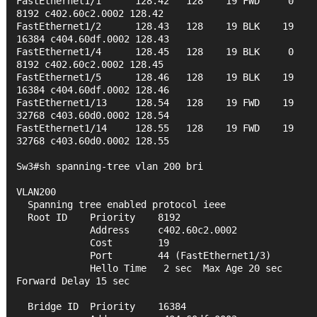
FastEthernet1/1      128.42   128    19 FWD     0  
8192 c402.60c2.0002 128.42 
FastEthernet1/2      128.43   128    19 BLK    19 
16384 c404.60df.0002 128.43 
FastEthernet1/4      128.45   128    19 BLK     0  
8192 c402.60c2.0002 128.45 
FastEthernet1/5      128.46   128    19 BLK    19 
16384 c404.60df.0002 128.46 
FastEthernet1/13     128.54   128    19 FWD    19 
32768 c403.60d0.0002 128.54 
FastEthernet1/14     128.55   128    19 FWD    19 
32768 c403.60d0.0002 128.55 
Sw3#sh spanning-tree vlan 200 bri
VLAN200
  Spanning tree enabled protocol ieee
  Root ID    Priority    8192
             Address     c402.60c2.0002
             Cost        19
             Port        44 (FastEthernet1/3)
             Hello Time   2 sec  Max Age 20 sec  
Forward Delay 15 sec
  Bridge ID  Priority    16384