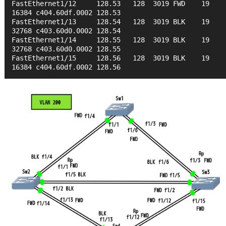
FastEthernet1/12     128.53   128  3019 FWD    19 
16384 c404.60df.0002 128.53 
FastEthernet1/13     128.54   128  3019 BLK    19 
32768 c403.60d0.0002 128.54 
FastEthernet1/14     128.55   128  3019 BLK    19 
32768 c403.60d0.0002 128.55 
FastEthernet1/15     128.56   128  3019 BLK    19 
16384 c404.60df.0002 128.56 