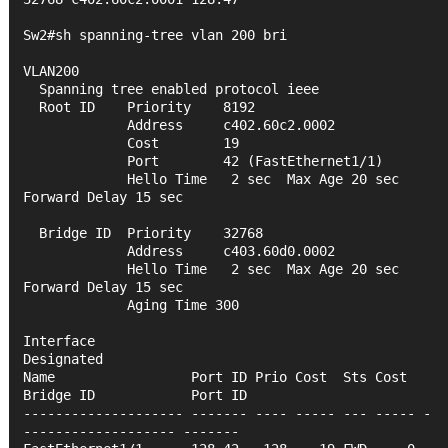
Sw2#sh spanning-tree vlan 200 bri
VLAN200
  Spanning tree enabled protocol ieee
  Root ID    Priority    8192
             Address     c402.60c2.0002
             Cost        19
             Port        42 (FastEthernet1/1)
             Hello Time   2 sec  Max Age 20 sec  
Forward Delay 15 sec
  Bridge ID  Priority    32768
             Address     c403.60d0.0002
             Hello Time   2 sec  Max Age 20 sec  
Forward Delay 15 sec
             Aging Time 300
Interface                                   
Designated
Name                 Port ID Prio Cost  Sts Cost  
Bridge ID            Port ID
-------------------- ------- ---- ----- --- ----- -
------------------- -------