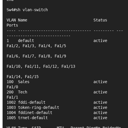
Sw4#sh vlan-switch 
VLAN Name                             Status    
Ports
---- -------------------------------- --------- ---
----------------------------
1    default                          active    
Fa1/2, Fa1/3, Fa1/4, Fa1/5
Fa1/6, Fa1/7, Fa1/8, Fa1/9
Fa1/10, Fa1/11, Fa1/12, Fa1/13
Fa1/14, Fa1/15
100  Sales                            active    
Fa1/0
200  Tech                             active    
Fa1/1
1002 fddi-default                     active    
1003 token-ring-default               active    
1004 fddinet-default                  active    
1005 trnet-default                    active    