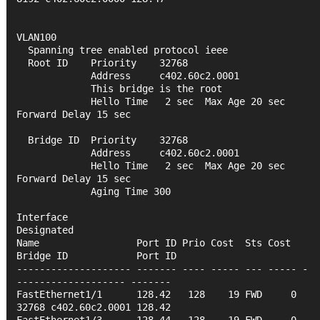
VLAN100   
  Spanning tree enabled protocol ieee
  Root ID    Priority    32768
             Address     c402.60c2.0001
             This bridge is the root
             Hello Time   2 sec  Max Age 20 sec  
Forward Delay 15 sec
  Bridge ID  Priority    32768
             Address     c402.60c2.0001
             Hello Time   2 sec  Max Age 20 sec  
Forward Delay 15 sec
             Aging Time 300
Interface                                   
Designated
Name                 Port ID Prio Cost  Sts Cost  
Bridge ID            Port ID
-------------------- ------- ---- ----- --- ----- -
------------------- -------
FastEthernet1/1      128.42   128    19 FWD     0 
32768 c402.60c2.0001 128.42 
FastEthernet1/3      128.44   128    19 FWD     0 