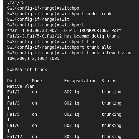
,fa1/15
Sw3(config-if-range)#switchpo 
Sw3(config-if-range)#switchport mode trunk
Sw3(config-if-range)#swit
Sw3(config-if-range)#switchport 
*Mar  1 00:06:33.907: %DTP-5-TRUNKPORTON: Port 
Fa1/2-3,Fa1/5-6,Fa1/12 has become dot1q trunk
Sw3(config-if-range)#switchport tru
Sw3(config-if-range)#switchport trunk allo
Sw3(config-if-range)#switchport trunk allowed vlan 
100,200,1-2,1002-1005
Sw3#sh int trunk
Port      Mode         Encapsulation  Status        
Native vlan
Fa1/2     on           802.1q         trunking      
1
Fa1/3     on           802.1q         trunking      
1
Fa1/5     on           802.1q         trunking      
1
Fa1/6     on           802.1q         trunking      
1
Fa1/12    on           802.1q         trunking      