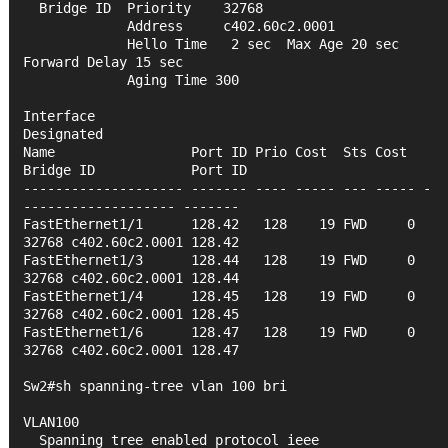
  Bridge ID  Priority    32768
             Address     c402.60c2.0001
             Hello Time   2 sec  Max Age 20 sec  
Forward Delay 15 sec
             Aging Time 300
Interface                                   
Designated
Name                 Port ID Prio Cost  Sts Cost  
Bridge ID            Port ID
-------------------- ------- ---- ----- --- ----- -
------------------- -------
FastEthernet1/1      128.42   128    19 FWD     0 
32768 c402.60c2.0001 128.42 
FastEthernet1/3      128.44   128    19 FWD     0 
32768 c402.60c2.0001 128.44 
FastEthernet1/4      128.45   128    19 FWD     0 
32768 c402.60c2.0001 128.45 
FastEthernet1/6      128.47   128    19 FWD     0 
32768 c402.60c2.0001 128.47 
Sw2#sh spanning-tree vlan 100 bri
VLAN100
  Spanning tree enabled protocol ieee