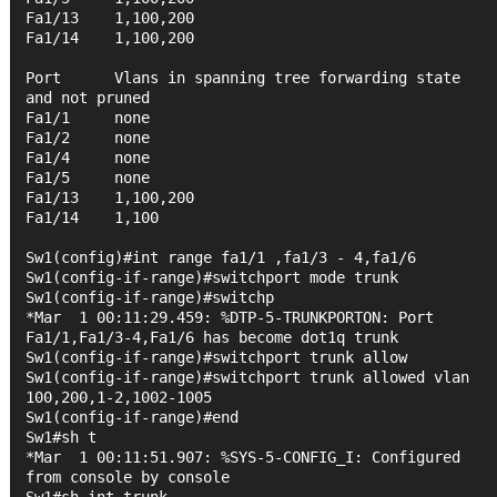
Fa1/13    1,100,200
Fa1/14    1,100,200
Port      Vlans in spanning tree forwarding state 
and not pruned
Fa1/1     none
Fa1/2     none
Fa1/4     none
Fa1/5     none
Fa1/13    1,100,200
Fa1/14    1,100
Sw1(config)#int range fa1/1 ,fa1/3 - 4,fa1/6
Sw1(config-if-range)#switchport mode trunk
Sw1(config-if-range)#switchp
*Mar  1 00:11:29.459: %DTP-5-TRUNKPORTON: Port 
Fa1/1,Fa1/3-4,Fa1/6 has become dot1q trunk
Sw1(config-if-range)#switchport trunk allow
Sw1(config-if-range)#switchport trunk allowed vlan 
100,200,1-2,1002-1005
Sw1(config-if-range)#end
Sw1#sh t
*Mar  1 00:11:51.907: %SYS-5-CONFIG_I: Configured 
from console by console
Sw1#sh int trunk