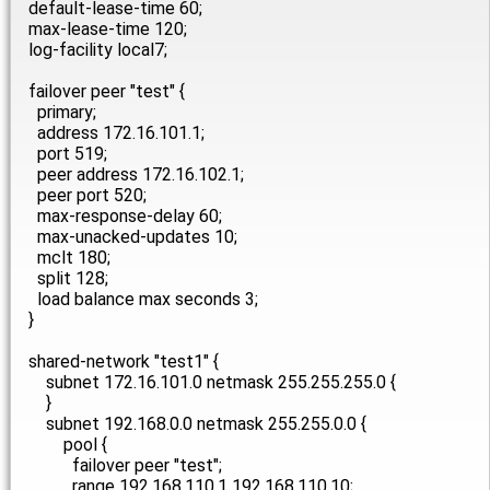
default-lease-time 60;
max-lease-time 120;
log-facility local7;
failover peer "test" {
primary;
address 172.16.101.1;
port 519;
peer address 172.16.102.1;
peer port 520;
max-response-delay 60;
max-unacked-updates 10;
mclt 180;
split 128;
load balance max seconds 3;
}
shared-network "test1" {
subnet 172.16.101.0 netmask 255.255.255.0 {
}
subnet 192.168.0.0 netmask 255.255.0.0 {
pool {
failover peer "test";
range 192.168.110.1 192.168.110.10;