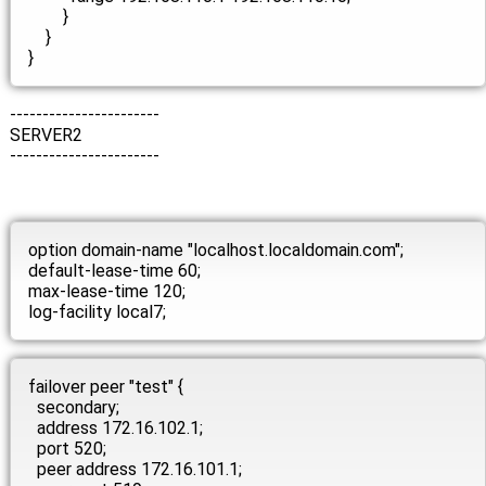
}
}
}
-----------------------
SERVER2
-----------------------
option domain-name "localhost.localdomain.com";
default-lease-time 60;
max-lease-time 120;
log-facility local7;
failover peer "test" {
secondary;
address 172.16.102.1;
port 520;
peer address 172.16.101.1;