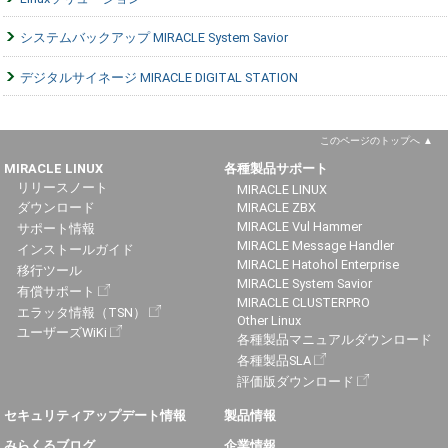
システムバックアップ MIRACLE System Savior
デジタルサイネージ MIRACLE DIGITAL STATION
このページのトップへ
MIRACLE LINUX
各種製品サポート
リリースノート
MIRACLE LINUX
ダウンロード
MIRACLE ZBX
MIRACLE Vul Hammer
サポート情報
MIRACLE Message Handler
インストールガイド
MIRACLE Hatohol Enterprise
移行ツール
MIRACLE System Savior
有償サポート
MIRACLE CLUSTERPRO
エラッタ情報（TSN）
Other Linux
ユーザーズWiKi
各種製品マニュアルダウンロード
各種製品SLA
評価版ダウンロード
セキュリティアップデート情報
製品情報
みらくるブログ
企業情報