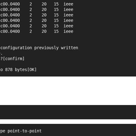
cc00.0400    2    20   15  ieee        
cc00.0400    2    20   15  ieee        
cc00.0400    2    20   15  ieee        
cc00.0400    2    20   15  ieee        
cc00.0400    2    20   15  ieee        
cc00.0400    2    20   15  ieee        
 configuration previously written
e.
n?[confirm]
to 878 bytes[OK]
ype point-to-point 