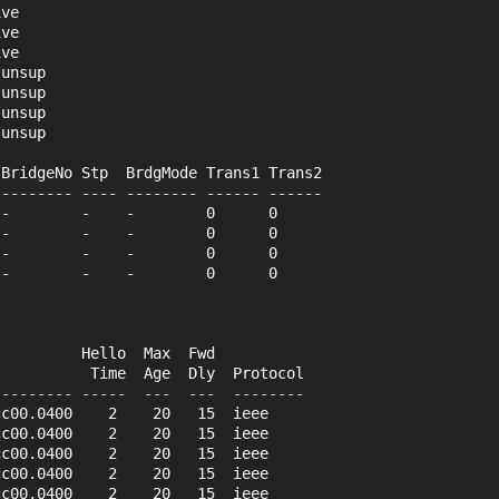
ive    
ive    
ive    
/unsup 
/unsup 
/unsup 
/unsup 
 BridgeNo Stp  BrdgMode Trans1 Trans2
 -------- ---- -------- ------ ------
 -        -    -        0      0   
 -        -    -        0      0   
 -        -    -        0      0   
 -        -    -        0      0   
          Hello  Max  Fwd
           Time  Age  Dly  Protocol
--------- -----  ---  ---  --------
cc00.0400    2    20   15  ieee        
cc00.0400    2    20   15  ieee        
cc00.0400    2    20   15  ieee        
cc00.0400    2    20   15  ieee        
cc00.0400    2    20   15  ieee        