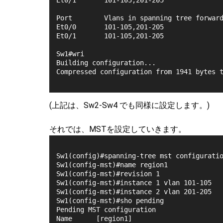
Et0/1       101-105,201-205
Port        Vlans in spanning tree forwar
Et0/0       101-105,201-205
Et0/1       101-105,201-205
Sw1#wri
Building configuration...
Compressed configuration from 1941 bytes 
(上記は、Sw2-Sw4 でも同様に設定します。)
それでは、MSTを設定していきます。
Sw1(config)#spanning-tree mst configurati
Sw1(config-mst)#name region1 
Sw1(config-mst)#revision 1
Sw1(config-mst)#instance 1 vlan 101-105
Sw1(config-mst)#instance 2 vlan 201-205
Sw1(config-mst)#sho pending 
Pending MST configuration
Name      [region1]