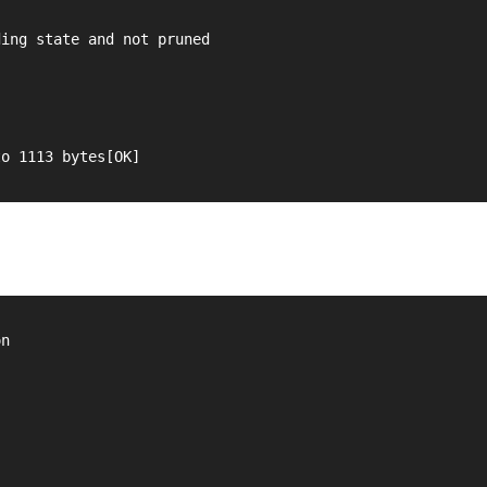
ding state and not pruned
to 1113 bytes[OK]
on 