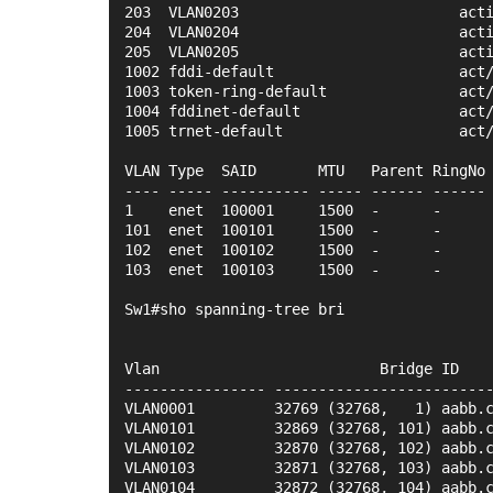
203  VLAN0203                         act
204  VLAN0204                         act
205  VLAN0205                         act
1002 fddi-default                     act
1003 token-ring-default               act
1004 fddinet-default                  act
1005 trnet-default                    act
VLAN Type  SAID       MTU   Parent RingNo
---- ----- ---------- ----- ------ ------
1    enet  100001     1500  -      -     
101  enet  100101     1500  -      -     
102  enet  100102     1500  -      -     
103  enet  100103     1500  -      -     
Sw1#sho spanning-tree bri
                                         
Vlan                         Bridge ID   
---------------- ------------------------
VLAN0001         32769 (32768,   1) aabb.
VLAN0101         32869 (32768, 101) aabb.
VLAN0102         32870 (32768, 102) aabb.
VLAN0103         32871 (32768, 103) aabb.
VLAN0104         32872 (32768, 104) aabb.