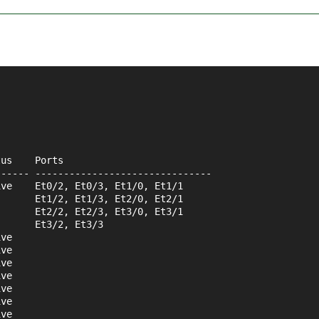
tus    Ports
------ -------------------------------
ive    Et0/2, Et0/3, Et1/0, Et1/1
       Et1/2, Et1/3, Et2/0, Et2/1
       Et2/2, Et2/3, Et3/0, Et3/1
       Et3/2, Et3/3
ive    
ive    
ive    
ive    
ive    
ive    
ive    