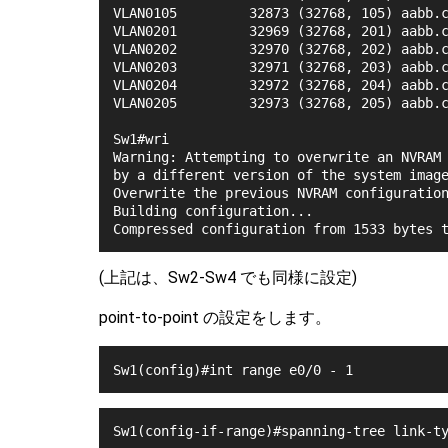
VLAN0105         32873 (32768, 105) aabb.
VLAN0201         32969 (32768, 201) aabb.
VLAN0202         32970 (32768, 202) aabb.
VLAN0203         32971 (32768, 203) aabb.
VLAN0204         32972 (32768, 204) aabb.
VLAN0205         32973 (32768, 205) aabb.
Sw1#wri
Warning: Attempting to overwrite an NVRAM
by a different version of the system imag
Overwrite the previous NVRAM configuratio
Building configuration...
Compressed configuration from 1533 bytes 
(上記は、Sw2-Sw4 でも同様に設定)
point-to-point の設定をします。
Sw1(config)#int range e0/0 - 1
Sw1(config-if-range)#spanning-tree link-t