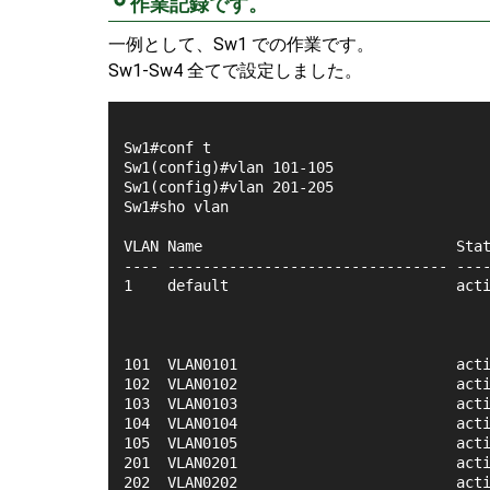
作業記録です。
一例として、Sw1 での作業です。
Sw1-Sw4 全てで設定しました。
Sw1#conf t
Sw1(config)#vlan 101-105
Sw1(config)#vlan 201-205
Sw1#sho vlan
VLAN Name                             Sta
---- -------------------------------- ---
1    default                          act
                                         
                                         
                                         
101  VLAN0101                         act
102  VLAN0102                         act
103  VLAN0103                         act
104  VLAN0104                         act
105  VLAN0105                         act
201  VLAN0201                         act
202  VLAN0202                         act