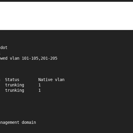
 dot
k
owed vlan 101-105,201-205
n  Status        Native vlan
   trunking      1
   trunking      1
anagement domain