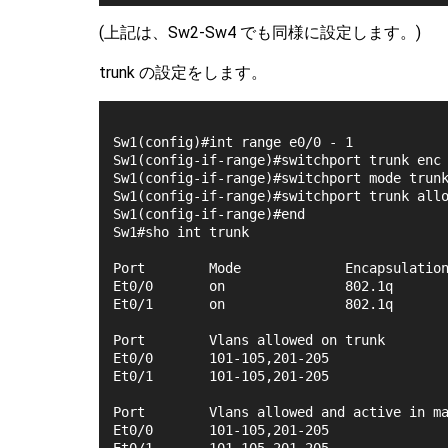
(上記は、Sw2-Sw4 でも同様に設定します。)
trunk の設定をします。
Sw1(config)#int range e0/0 - 1
Sw1(config-if-range)#switchport trunk enc
Sw1(config-if-range)#switchport mode trun
Sw1(config-if-range)#switchport trunk all
Sw1(config-if-range)#end
Sw1#sho int trunk
Port        Mode             Encapsulatio
Et0/0       on               802.1q      
Et0/1       on               802.1q      
Port        Vlans allowed on trunk
Et0/0       101-105,201-205
Et0/1       101-105,201-205
Port        Vlans allowed and active in m
Et0/0       101-105,201-205