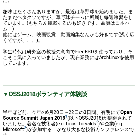
た。
趣味はたくさんありますが、最近は草野球を始めました。ま
だまだヘタクソですが、草野球チームに所属し毎週練習をし
ています。(もちろん観戦するのも好きです。贔屓は日本ハ
ム！)
他にはゲーム、映画観賞、動画編集なんかも好きです(浅く広
くですが、、、)。
学生時代は研究室の教授の意向でFreeBSDを使っており、そ
こそこ気に入っていましたが、現在業務にはArchLinuxを使用
しています。
▼OSSJ2018ボランティア体験談
半年ほど前、今年の6月20日～22日の3日間、有明にて
Open
1
Source Summit Japan 2018
(以下OSSJ2018)が開催されて
2
いました。著名な技術者(e.g. Linus Torvalds
)や企業(e.g.
3
Microsoft
)が参加する、かなり大きな技術カンファレンスで