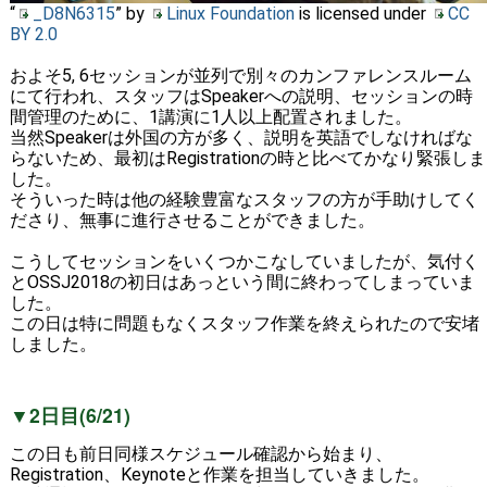
“
_D8N6315
” by
Linux Foundation
is licensed under
CC
BY 2.0
およそ5, 6セッションが並列で別々のカンファレンスルーム
にて行われ、スタッフはSpeakerへの説明、セッションの時
間管理のために、1講演に1人以上配置されました。
当然Speakerは外国の方が多く、説明を英語でしなければな
らないため、最初はRegistrationの時と比べてかなり緊張しま
した。
そういった時は他の経験豊富なスタッフの方が手助けしてく
ださり、無事に進行させることができました。
こうしてセッションをいくつかこなしていましたが、気付く
とOSSJ2018の初日はあっという間に終わってしまっていま
した。
この日は特に問題もなくスタッフ作業を終えられたので安堵
しました。
▼2日目(6/21)
この日も前日同様スケジュール確認から始まり、
Registration、Keynoteと作業を担当していきました。