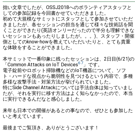
拙い文章でしたが、OSSJ2018へのボランティアスタッフと
しての参加記録を今回書かせていただきました。
初めて大規模なサミットにスタッフとして参加させていただ
きましたが、各セッションの担当を通じて様々な技術話を聞
くことができたり(英語オンリーだったので半分も理解できな
いセッションもあったりしましたが。。。)、スタッフ・開催
側としてのknow-howを教えていただいたりと、とても貴重
な体験をすることができました。
本サミットで一番印象に残ったセッションは、2日目(6/21)の
6
7
「Common Attacks on IoT Devices
」です。
電子錠前やロボット掃除機などのIoT機器について、ソフ
ト・ハードな視点から脆弱性を見つけるという内容で、多種
多様な攻撃手法・対策方法が挙げられていました。
特にSide Channel Attackについては手法自体は知っていまし
たが、それを実行に移す方法はよく知らなかったので、本当
に実行できるんだなと感心しました。
来年も日本での開催があるとの事なので、ぜひとも参加した
いと考えています。
最後までご覧頂き、ありがとうございます！