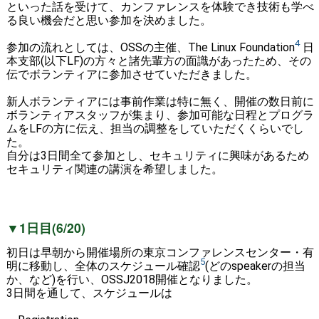
といった話を受けて、カンファレンスを体験でき技術も学べ
る良い機会だと思い参加を決めました。
4
参加の流れとしては、OSSの主催、The Linux Foundation
日
本支部(以下LF)の方々と諸先輩方の面識があったため、その
伝でボランティアに参加させていただきました。
新人ボランティアには事前作業は特に無く、開催の数日前に
ボランティアスタッフが集まり、参加可能な日程とプログラ
ムをLFの方に伝え、担当の調整をしていただくくらいでし
た。
自分は3日間全て参加とし、セキュリティに興味があるため
セキュリティ関連の講演を希望しました。
▼1日目(6/20)
初日は早朝から開催場所の東京コンファレンスセンター・有
5
明に移動し、全体のスケジュール確認
(どのspeakerの担当
か、など)を行い、OSSJ2018開催となりました。
3日間を通して、スケジュールは