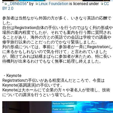
“
_D8N6056
” by
Linux Foundation
is licensed under
CC
BY 2.0
参加者は当然ながら外国の方が多く、いきなり英語の応酬で
した。
自分はRegistration自体の手伝いを行うのではなく列の形成や
場所の案内程度でしたが、それでも案内を行う際に質問され
ることがあり、海外の方との英語での会話は学校での講義や
修学旅行以来のことだったのでかなり緊張しました。
列の形成については、事前に「参加者が一斉にRegistrationし
に来るかもしれないので気を付けて」と言われていました
が、開けてみれば結構まばらに参加者が来たため、特に長い
待機列が出来るわけでもなく無事に処理し終えました。
・Keynote
Registrationの手伝いがある程度済んだところで、今度は
Keynote(基調講演)の手伝いです。
Keynoteは大ホールにて企業の方々や著名人が登壇し、技術
についての講演を行うという場でした。