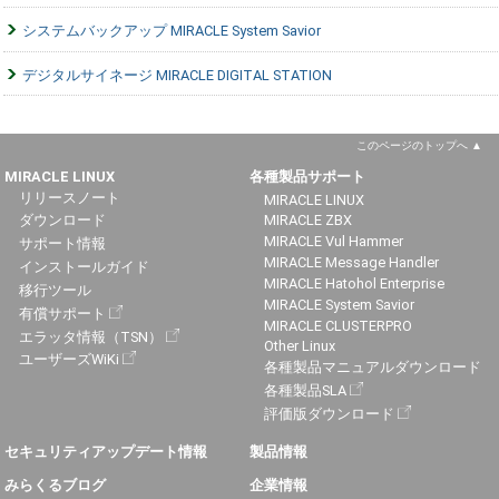
システムバックアップ MIRACLE System Savior
デジタルサイネージ MIRACLE DIGITAL STATION
このページのトップへ
MIRACLE LINUX
各種製品サポート
リリースノート
MIRACLE LINUX
ダウンロード
MIRACLE ZBX
MIRACLE Vul Hammer
サポート情報
MIRACLE Message Handler
インストールガイド
MIRACLE Hatohol Enterprise
移行ツール
MIRACLE System Savior
有償サポート
MIRACLE CLUSTERPRO
エラッタ情報（TSN）
Other Linux
ユーザーズWiKi
各種製品マニュアルダウンロード
各種製品SLA
評価版ダウンロード
セキュリティアップデート情報
製品情報
みらくるブログ
企業情報