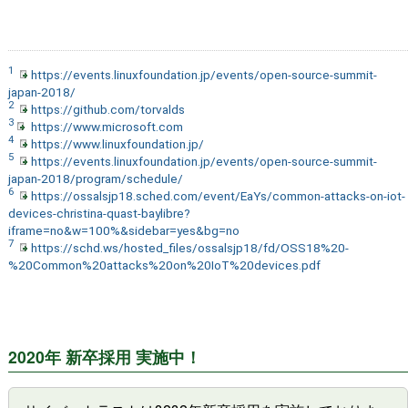
1
https://events.linuxfoundation.jp/events/open-source-summit-
japan-2018/
2
https://github.com/torvalds
3
https://www.microsoft.com
4
https://www.linuxfoundation.jp/
5
https://events.linuxfoundation.jp/events/open-source-summit-
japan-2018/program/schedule/
6
https://ossalsjp18.sched.com/event/EaYs/common-attacks-on-iot-
devices-christina-quast-baylibre?
iframe=no&w=100%&sidebar=yes&bg=no
7
https://schd.ws/hosted_files/ossalsjp18/fd/OSS18%20-
%20Common%20attacks%20on%20IoT%20devices.pdf
2020年 新卒採用 実施中！