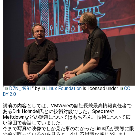
“
D7N_4991
” by
Linux Foundation
is licensed under
CC
BY 2.0
講演の内容としては、VMWareの副社長兼最高情報責任者で
あるDirk Hohndel氏との技術対談でした。Spectreや
Meltdownなどの話題についてはもちろん、技術について広
い範囲で会話していました。
今まで写真や映像でしか見た事のなかったLinus氏が実際に眼
の前で喋っているのを見ると、少し不思議な
感じがしまし