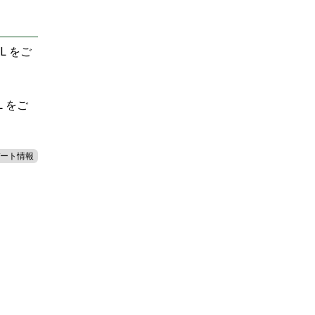
L をご
L をご
ート情報