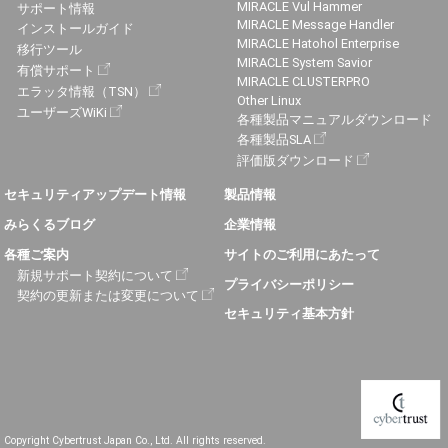
MIRACLE Vul Hammer
サポート情報
MIRACLE Message Handler
インストールガイド
MIRACLE Hatohol Enterprise
移行ツール
MIRACLE System Savior
有償サポート
MIRACLE CLUSTERPRO
エラッタ情報（TSN）
Other Linux
ユーザーズWiKi
各種製品マニュアルダウンロード
各種製品SLA
評価版ダウンロード
セキュリティアップデート情報
製品情報
みらくるブログ
企業情報
各種ご案内
サイトのご利用にあたって
新規サポート契約について
プライバシーポリシー
契約の更新または変更について
セキュリティ基本方針
Copyright Cybertrust Japan Co., Ltd. All rights reserved.