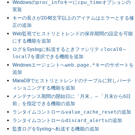
Windowsの
proc_info
キーに
cpu_time
オプションの
実装
キーの長さが2048文字以上のアイテムはエラーとする修
正の追加
Web監視でヒストリとトレンドの保存期間の設定を可能
にする機能を追加
ログをSyslogに転送するときファシリティ
local0
～
local7
を選択できる機能を追加
Windowsエージェントへ
web.page.*
キーのサポートを
追加
MariaDBでヒストリとトレンドのテーブルに対しパーテ
ィショニングする機能を追加
メンテナンス期間の開始日に「月末」～「月末から6日
前」を指定できる機能の追加
ランタイムコントロール
value_cache_reset
の追加
ランタイムコントロール
discard_alerts
の追加
監査ログをSyslogへ転送する機能の追加