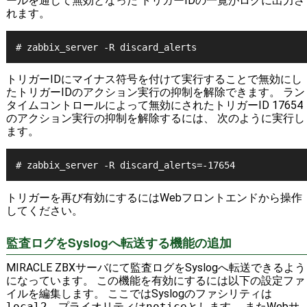
ールを通じて無効となった トリガーIDの一覧がログに出力さ
れます。
# zabbix_server -R discard_alerts
トリガーIDにマイナス符号を付けて実行することで無効にし
たトリガーIDのアクション実行の抑制を解除できます。 ラン
タイムコントロールによって無効にされたトリガーID 17654
のアクション実行の抑制を解除するには、 次のように実行し
ます。
# zabbix_server -R discard_alerts=-17654
トリガーを再び有効にするにはWebフロントエンドから操作
してください。
監査ログをSyslogへ転送する機能の追加
MIRACLE ZBXサーバにて監査ログをSyslogへ転送できるよう
になっています。 この機能を有効にするには以下の設定ファ
イルを編集します。 ここではSyslogのファシリティは
local2
、プライオリティは
notice
とします。 またWebサ