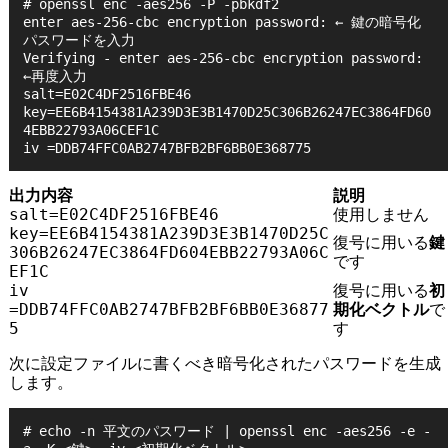
# openssl enc -aes256 -P -pbkdf2

enter aes-256-cbc encryption password: ← 鍵の暗号化
パスワードを入力

Verifying - enter aes-256-cbc encryption password: 
←再度入力

salt=E02C4DF2516FBE46

key=EE6B4154381A239D3E3B1470D25C306B26247EC3864FD60
4EBB22793A06CEF1C

iv =DDB74FFC0AB2747BFB2BF6BB0E368775
出力内容
説明
salt=E02C4DF2516FBE46
使用しません
key=EE6B4154381A239D3E3B1470D25C
復号に用いる
鍵
306B26247EC3864FD604EBB22793A06C
です
EF1C
iv
復号に用いる
初
=DDB74FFC0AB2747BFB2BF6BB0E36877
期化ベクトル
で
5
す
次に設定ファイルに書くべき暗号化されたパスワードを生成
します。
# echo -n 平文のパスワード | openssl enc -aes256 -e -