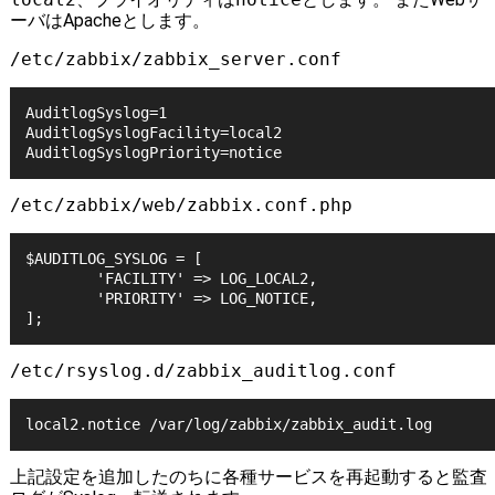
ーバはApacheとします。
/etc/zabbix/zabbix_server.conf
AuditlogSyslog=1

AuditlogSyslogFacility=local2

/etc/zabbix/web/zabbix.conf.php
$AUDITLOG_SYSLOG = [

        'FACILITY' => LOG_LOCAL2,

        'PRIORITY' => LOG_NOTICE,

/etc/rsyslog.d/zabbix_auditlog.conf
local2.notice /var/log/zabbix/zabbix_audit.log
上記設定を追加したのちに各種サービスを再起動すると監査