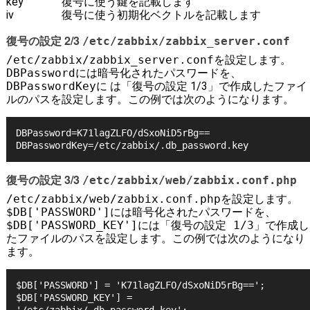
key
復号に使う鍵を記載します
iv
復号に使う初期化ベクトルを記載します
復号の設定 2/3
/etc/zabbix/zabbix_server.conf
/etc/zabbix/zabbix_server.conf
を設定します。
DBPassword
には暗号化されたパスワードを、
DBPasswordKey
に は「復号の設定 1/3」で作成したファイ
ルのパスを設定します。この例では次のようになります。
DBPassword=K71lagZLFO/dSxoNiD5rBg==

DBPasswordKey=/etc/zabbix/.db_password.key
復号の設定 3/3
/etc/zabbix/web/zabbix.conf.php
/etc/zabbix/web/zabbix.conf.php
を設定します。
$DB['PASSWORD']
には暗号化されたパスワードを、
$DB['PASSWORD_KEY']には「復号の設定 1/3」で作成し
たファイルのパスを設定します。この例では次のようになり
ます。
$DB['PASSWORD'] = 'K71lagZLFO/dSxoNiD5rBg==';

$DB['PASSWORD_KEY'] = 