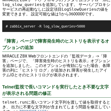
log_slow_queries
を追加しています。 サーバ／プロキシ
サービスの再起動なしに設定項目
LogSlowQueries
の値を
変更できます。 設定可能な値は1から3600000です。
# zabbix_server -R log_slow_queries=5000
「障害」ページで障害発生時のヒストリを表示するオ
プションの追加
MIRACLE ZBX Webフロントエンドの「監視データ」->「障
害」ページで、 「障害発生時のヒストリを表示」オプション
を追加しました。 このオプションが有効になった場合、各障
害の列に「ヒストリ ログ」が追加され 障害が発生したアイ
テムIDとそのヒストリログが表示されます。
Telnet監視で長いコマンドを実行したとき不要な文字
が表示される問題の修正
telnet.run
に長いコマンド文字列を渡して値を取得すると
き、 出力に不要な文字列が含まれてしまう問題を修正してい