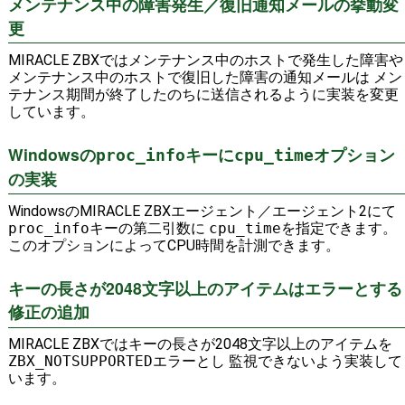
メンテナンス中の障害発生／復旧通知メールの挙動変
更
MIRACLE ZBXではメンテナンス中のホストで発生した障害や
メンテナンス中のホストで復旧した障害の通知メールは メン
テナンス期間が終了したのちに送信されるように実装を変更
しています。
Windowsの
キーに
オプション
proc_info
cpu_time
の実装
WindowsのMIRACLE ZBXエージェント／エージェント2にて
proc_info
キーの第二引数に
cpu_time
を指定できます。
このオプションによってCPU時間を計測できます。
キーの長さが2048文字以上のアイテムはエラーとする
修正の追加
MIRACLE ZBXではキーの長さが2048文字以上のアイテムを
ZBX_NOTSUPPORTED
エラーとし 監視できないよう実装して
います。