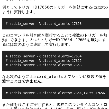
例としてトリガーID
17656
のトリガーを無効にするには次の
ように実行します。
# zabbix_server -R discard_alerts=17656
このコマンドを引き続き実行することで複数のトリガーを無
効にできます。 3つのトリガーID 17654～17656を無効にす
るには次のように連続して実行します。
# zabbix_server -R discard_alerts=17654

# zabbix_server -R discard_alerts=17655

# zabbix_server -R discard_alerts=17656
なお次のように
discard_alerts
オプションに複数の値を
渡すことは
できません
。
# zabbix_server -R discard_alerts=17654,17655,17656
また値を渡さずに実行すると、現在このランタイムコントロ