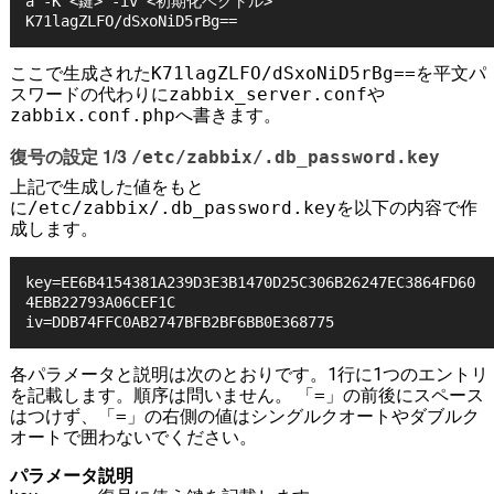
a -K <鍵> -iv <初期化ベクトル>

K71lagZLFO/dSxoNiD5rBg==
ここで生成された
K71lagZLFO/dSxoNiD5rBg==
を平文パ
スワードの代わりに
zabbix_server.conf
や
zabbix.conf.php
へ書きます。
復号の設定 1/3
/etc/zabbix/.db_password.key
上記で生成した値をもと
に
/etc/zabbix/.db_password.key
を以下の内容で作
成します。
key=EE6B4154381A239D3E3B1470D25C306B26247EC3864FD60
4EBB22793A06CEF1C

iv=DDB74FFC0AB2747BFB2BF6BB0E368775
各パラメータと説明は次のとおりです。1行に1つのエントリ
を記載します。順序は問いません。 「
=
」の前後にスペース
はつけず、「
=
」の右側の値はシングルクオートやダブルク
オートで囲わないでください。
パラメータ
説明