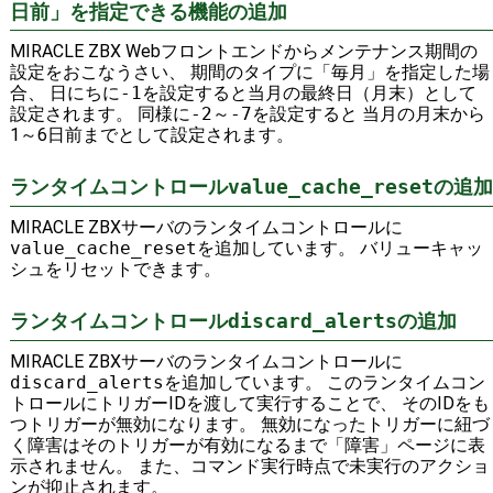
日前」を指定できる機能の追加
MIRACLE ZBX Webフロントエンドからメンテナンス期間の
設定をおこなうさい、 期間のタイプに「毎月」を指定した場
合、 日にちに
-1
を設定すると当月の最終日（月末）として
設定されます。 同様に
-2
～
-7
を設定すると 当月の月末から
1～6日前までとして設定されます。
ランタイムコントロール
の追加
value_cache_reset
MIRACLE ZBXサーバのランタイムコントロールに
value_cache_reset
を追加しています。 バリューキャッ
シュをリセットできます。
ランタイムコントロール
の追加
discard_alerts
MIRACLE ZBXサーバのランタイムコントロールに
discard_alerts
を追加しています。 このランタイムコン
トロールにトリガーIDを渡して実行することで、 そのIDをも
つトリガーが無効になります。 無効になったトリガーに紐づ
く障害はそのトリガーが有効になるまで「障害」ページに表
示されません。 また、コマンド実行時点で未実行のアクショ
ンが抑止されます。