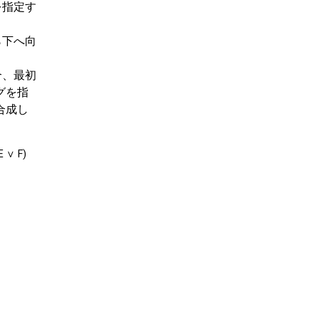
を指定す
ら下へ向
合、最初
グを指
合成し
∨ F)