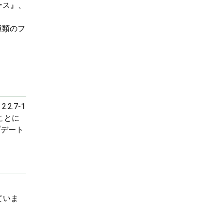
ソース』、
種類のフ
.2.7-1
ることに
プデート
ていま