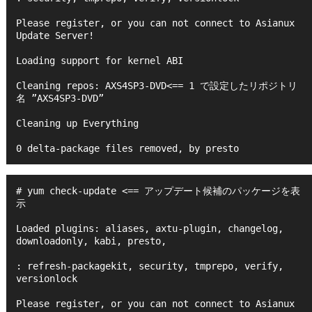
Please register, or you can not connect to Asianux 
Update Server!
Loading support for kernel ABI
Cleaning repos: AXS4SP3-DVD<== 1 で設定したリポジトリ
名 ”AXS4SP3-DVD”
Cleaning up Everything
0 delta-package files removed, by presto 
# yum check-update <== アップデート候補のパッケージを表
示
Loaded plugins: aliases, axtu-plugin, changelog, 
downloadonly, kabi, presto,
: refresh-packagekit, security, tmprepo, verify, 
versionlock
Please register, or you can not connect to Asianux 