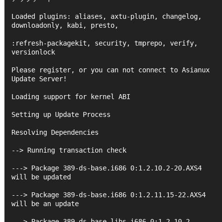
Loaded plugins: aliases, axtu-plugin, changelog, 
downloadonly, kabi, presto,
:refresh-packagekit, security, tmprepo, verify, 
versionlock
Please register, or you can not connect to Asianux 
Update Server!
Loading support for kernel ABI
Setting up Update Process
Resolving Dependencies
--> Running transaction check
---> Package 389-ds-base.i686 0:1.2.10.2-20.AXS4 
will be updated
---> Package 389-ds-base.i686 0:1.2.11.15-22.AXS4 
will be an update
---> Package 389-ds-base-libs.i686 0:1.2.10.2-