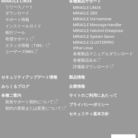
MIRACLE LINUX
各種製品サポート
リリースノート
MIRACLE LINUX
ダウンロード
MIRACLE ZBX
MIRACLE Vul Hammer
サポート情報
MIRACLE Message Handler
インストールガイド
MIRACLE Hatohol Enterprise
移行ツール
MIRACLE System Savior
有償サポート
MIRACLE CLUSTERPRO
エラッタ情報（TSN）
Other Linux
ユーザーズWiKi
各種製品マニュアルダウンロード
各種製品SLA
評価版ダウンロード
セキュリティアップデート情報
製品情報
みらくるブログ
企業情報
各種ご案内
サイトのご利用にあたって
新規サポート契約について
プライバシーポリシー
契約の更新または変更について
セキュリティ基本方針