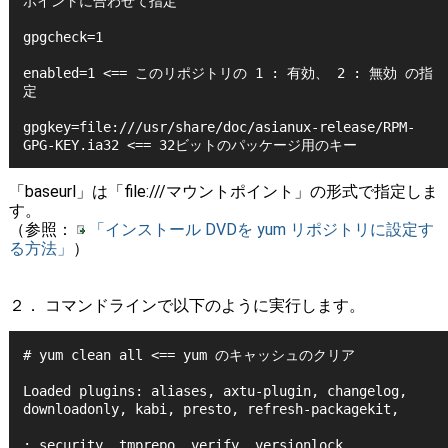
ポイントに合わせて指定
gpgcheck=1
enabled=1 <== このリポジトリの 1 : 有効、 2 : 無効 の指
定
gpgkey=file:///usr/share/doc/asianux-release/RPM-
GPG-KEY.ia32 <== 32ビットのパッケージ用のキー
「baseurl」は「file:///マウントポイント」の形式で指定しま
す。
（参照：
「インストール DVDを yum リポジトリに設定す
る方法」
）
２． コマンドラインで以下のように実行します。
# yum clean all <== yum のキャッシュのクリア
Loaded plugins: aliases, axtu-plugin, changelog, 
downloadonly, kabi, presto, refresh-packagekit,
: security, tmprepo, verify, versionlock