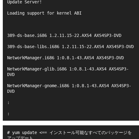
Update Server!
Loading support for kernel ABI
389-ds-base.i686 1.2.11.15-22.AXS4 AXS4SP3-DVD
389-ds-base-libs.i686 1.2.11.15-22.AXS4 AXS4SP3-DVD
NetworkManager.i686 1:0.8.1-43.AXS4 AXS4SP3-DVD
NetworkManager-glib.i686 1:0.8.1-43.AXS4 AXS4SP3-
DVD
NetworkManager-gnome.i686 1:0.8.1-43.AXS4 AXS4SP3-
DVD
:
: 
# yum update <== インストール可能なすべてのパッケージを
アップデート