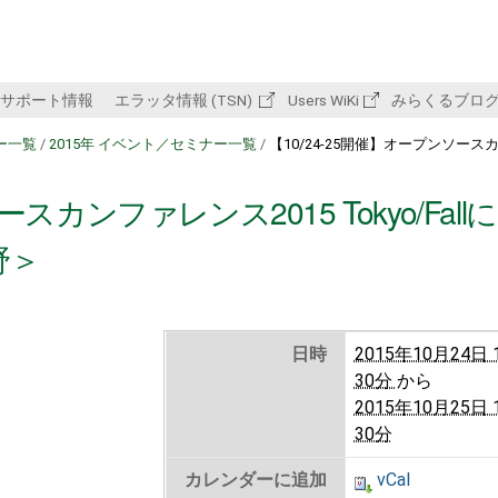
サポート情報
エラッタ情報 (TSN)
Users WiKi
みらくるブロ
ー一覧
/
2015年 イベント／セミナー一覧
/
【10/24-25開催】オープンソース
スカンファレンス2015 Tokyo/Fall
野＞
日時
2015年10月24日 
30分
から
2015年10月25日 
30分
カレンダーに追加
vCal