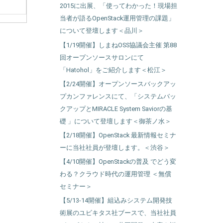
2015に出展、「使ってわかった！現場担
当者が語るOpenStack運用管理の課題」
について登壇します＜品川＞
【1/19開催】しまねOSS協議会主催 第88
回オープンソースサロンにて
「Hatohol」をご紹介します＜松江＞
【2/24開催】オープンソースバックアッ
プカンファレンスにて、「システムバッ
クアップとMIRACLE System Saviorの基
礎 」について登壇します＜御茶ノ水＞
【2/18開催】OpenStack 最新情報セミナ
ーに当社社員が登壇します。＜渋谷＞
【4/10開催】OpenStackの普及 でどう変
わる？クラウド時代の運用管理 ＜無償
セミナー＞
【5/13-14開催】組込みシステム開発技
術展のユビキタス社ブースで、当社社員