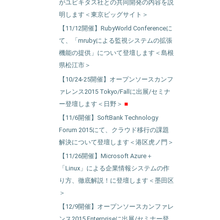
がユビキタス社との共同開発の内容を説
明します＜東京ビッグサイト＞
【11/12開催】RubyWorld Conferenceに
て、「mrubyによる監視システムの拡張
機能の提供」について登壇します＜島根
県松江市＞
【10/24-25開催】オープンソースカンフ
ァレンス2015 Tokyo/Fallに出展/セミナ
ー登壇します＜日野＞
【11/6開催】SoftBank Technology
Forum 2015にて、クラウド移行の課題
解決について登壇します＜港区虎ノ門＞
【11/26開催】Microsoft Azure＋
「Linux」による企業情報システムの作
り方、徹底解説！に登壇します＜墨田区
＞
【12/9開催】オープンソースカンファレ
ンス2015.Enterpriseに出展/セミナー登