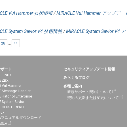
CLE Vul Hammer 技術情報
/
MIRACLE Vul Hammer アップデ
CLE System Savior V4 技術情報
/
MIRACLE System Savior 
28
...
44
サポート
セキュリティアップデート情報
 LINUX
みらくるブログ
E ZBX
 Vul Hammer
各種ご案内
 Message Handler
新規サポート契約について
 Hatohol Enterprise
契約の更新または変更について
 System Savior
E CLUSTERPRO
nux
品マニュアルダウンロード
SLA