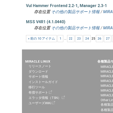
Vul Hammer Frontend 2.2-1, Manager 2.3-1
存在位置
その他の製品サポート情報
/
MIRA
MSS V4R1 (4.1.0440)
存在位置
その他の製品サポート情報
/
MIRA
« 前の 10 アイテム
1
...
22
23
24
25
26
27
MIRACLE LINUX
各種製品
リリースノート
MIRACLE
ダウンロード
MIRACL
MIRACLE
サポート情報
MIRACLE
インストールガイド
MIRACLE
移行ツール
MIRACLE
有償サポート
MIRACL
エラッタ情報（TSN）
Other Li
ユーザーズWiKi
各種製
各種製品