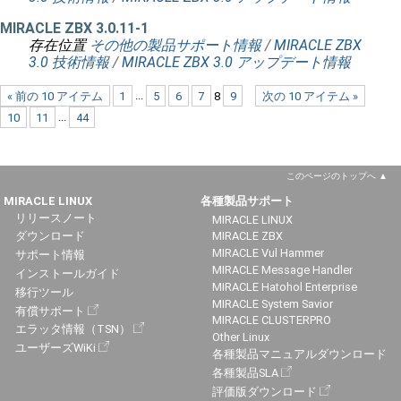
MIRACLE ZBX 3.0.11-1
存在位置
その他の製品サポート情報
/
MIRACLE ZBX
3.0 技術情報
/
MIRACLE ZBX 3.0 アップデート情報
« 前の 10 アイテム
1
...
5
6
7
8
9
次の 10 アイテム »
10
11
...
44
このページのトップへ
MIRACLE LINUX
各種製品サポート
リリースノート
MIRACLE LINUX
ダウンロード
MIRACLE ZBX
MIRACLE Vul Hammer
サポート情報
MIRACLE Message Handler
インストールガイド
MIRACLE Hatohol Enterprise
移行ツール
MIRACLE System Savior
有償サポート
MIRACLE CLUSTERPRO
エラッタ情報（TSN）
Other Linux
ユーザーズWiKi
各種製品マニュアルダウンロード
各種製品SLA
評価版ダウンロード