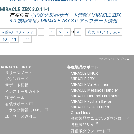
MIRACLE ZBX 3.0.11-1
存在位置
その他の製品サポート情報
/
MIRACLE ZBX
3.0 技術情報
/
MIRACLE ZBX 3.0 アップデート情報
« 前の 10 アイテム
1
...
5
6
7
8
9
次の 10 アイテム »
10
11
...
44
このページのトップへ
MIRACLE LINUX
各種製品サポート
リリースノート
MIRACLE LINUX
ダウンロード
MIRACLE ZBX
MIRACLE Vul Hammer
サポート情報
MIRACLE Message Handler
インストールガイド
MIRACLE Hatohol Enterprise
移行ツール
MIRACLE System Savior
有償サポート
MIRACLE CLUSTERPRO
エラッタ情報（TSN）
Other Linux
ユーザーズWiKi
各種製品マニュアルダウンロード
各種製品SLA
評価版ダウンロード