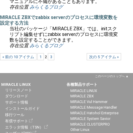
マニュアルに不備があることもあります。
存在位置
みらくるブログ
MIRACLE ZBXでzabbix serverのプロセスに環境変数を
設定する方法
当社のパッケージ「MIRACLE ZBX」では、initスク
リプト編集せずにzabbix serverのプロセスに環境変
数を設定することができます。
存在位置
みらくるブログ
« 前の 10 アイテム
1
2
3
次の 5 アイテム »
このページのトップへ
MIRACLE LINUX
各種製品サポート
リリースノート
MIRACLE LINUX
ダウンロード
MIRACLE ZBX
MIRACLE Vul Hammer
サポート情報
MIRACLE Message Handler
インストールガイド
MIRACLE Hatohol Enterprise
移行ツール
MIRACLE System Savior
有償サポート
MIRACLE CLUSTERPRO
エラッタ情報（TSN）
Other Linux