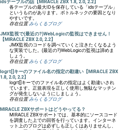
idsテーブルの話【MIRACLE ZBX 1.8, 2.0, 2.2】
各テーブルの最大IDを保存している「idsテーブル」
というものがあります。ボトルネックの要因となり
やすいです。
存在位置
みらくるブログ
JMX監視で(最近の?)WebLogicの監視はできません！
【MIRACLE ZBX 2.0, 2.2】
JMX監視のコードを調べていくと泣きたくなるよう
な実装でした。(最近の?)WebLogicの監視は諦めま
しょう。
存在位置
みらくるブログ
logrt[]キーのファイル名の指定の勘違い【MIRACLE ZBX
1.8, 2.0, 2.2】
logrt[]キーでのファイル名の指定はよく勘違いされ
ています。正規表現を正しく使用し無駄なマッチン
グが発生しないようにしましょう。
存在位置
みらくるブログ
MIRACLE ZBXサポートはどうやってる？
MIRACLE ZBXサポートでは、基本的にソースコード
を調査した上での回答を行っています。インターネ
ット上のブログは必ずしも正しくはありませんし、