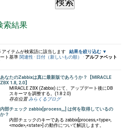
検索結果
5
アイテムが検索語に該当します
結果を絞り込む
ソート基準
関連性
·
日付（新しいもの順）
·
アルファベット
順
あなたのZabbixは真に最新版であろうか？【MIRACLE
ZBX 1.8, 2.0】
MIRACLE ZBX (Zabbix) にて、アップデート後にDB
スキーマを調整する。(1.8 2.0)
存在位置
みらくるブログ
内部チェック zabbix[process,,,] は何を取得しているの
か？
内部チェックのキーである zabbix[process,<type>,
<mode>,<state>] の動作について解説します。