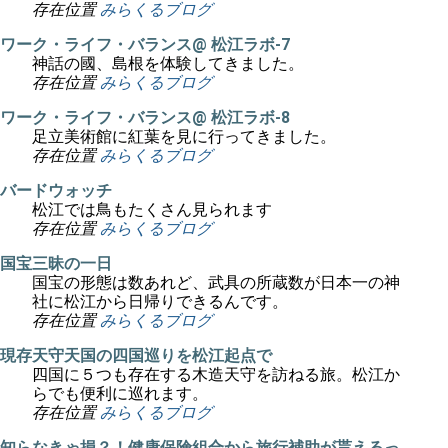
存在位置
みらくるブログ
ワーク・ライフ・バランス@ 松江ラボ-7
神話の國、島根を体験してきました。
存在位置
みらくるブログ
ワーク・ライフ・バランス@ 松江ラボ-8
足立美術館に紅葉を見に行ってきました。
存在位置
みらくるブログ
バードウォッチ
松江では鳥もたくさん見られます
存在位置
みらくるブログ
国宝三昧の一日
国宝の形態は数あれど、武具の所蔵数が日本一の神
社に松江から日帰りできるんです。
存在位置
みらくるブログ
現存天守天国の四国巡りを松江起点で
四国に５つも存在する木造天守を訪ねる旅。松江か
らでも便利に巡れます。
存在位置
みらくるブログ
知らなきゃ損？！健康保険組合から旅行補助が貰えるっ