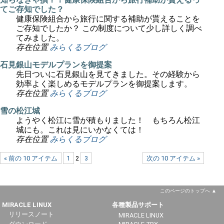
てご存知でした？
健康保険組合から旅行に関する補助が貰えることを
ご存知でしたか？ この制度について少し詳しく調べ
てみました。
存在位置
みらくるブログ
石見銀山モデルプランを御提案
先日ついに石見銀山を見てきました。その経験から
効率よく楽しめるモデルプランを御提案します。
存在位置
みらくるブログ
雪の松江城
ようやく松江に雪が積もりました！ もちろん松江
城にも。これは見にいかなくては！
存在位置
みらくるブログ
« 前の 10 アイテム
1
2
3
次の 10 アイテム »
このページのトップへ
MIRACLE LINUX
各種製品サポート
リリースノート
MIRACLE LINUX