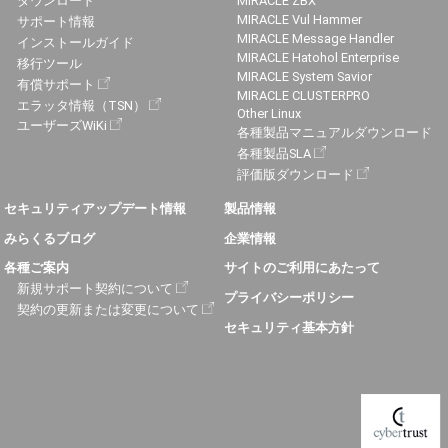
ダウンロード
MIRACLE ZBX
MIRACLE Vul Hammer
サポート情報
MIRACLE Message Handler
インストールガイド
MIRACLE Hatohol Enterprise
移行ツール
MIRACLE System Savior
有償サポート
MIRACLE CLUSTERPRO
エラッタ情報（TSN）
Other Linux
ユーザーズWiKi
各種製品マニュアルダウンロード
各種製品SLA
評価版ダウンロード
セキュリティアップデート情報
製品情報
みらくるブログ
企業情報
各種ご案内
サイトのご利用にあたって
新規サポート契約について
プライバシーポリシー
契約の更新または変更について
セキュリティ基本方針