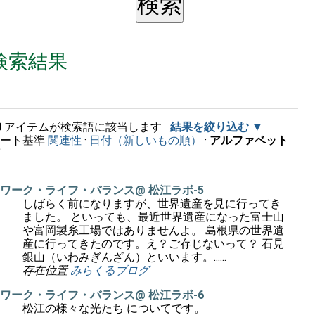
検索結果
0
アイテムが検索語に該当します
結果を絞り込む
ソート基準
関連性
·
日付（新しいもの順）
·
アルファベット
順
ワーク・ライフ・バランス@ 松江ラボ-5
しばらく前になりますが、世界遺産を見に行ってき
ました。 といっても、最近世界遺産になった富士山
や富岡製糸工場ではありませんよ。 島根県の世界遺
産に行ってきたのです。え？ご存じないって？ 石見
銀山（いわみぎんざん）といいます。......
存在位置
みらくるブログ
ワーク・ライフ・バランス@ 松江ラボ-6
松江の様々な光たち についてです。