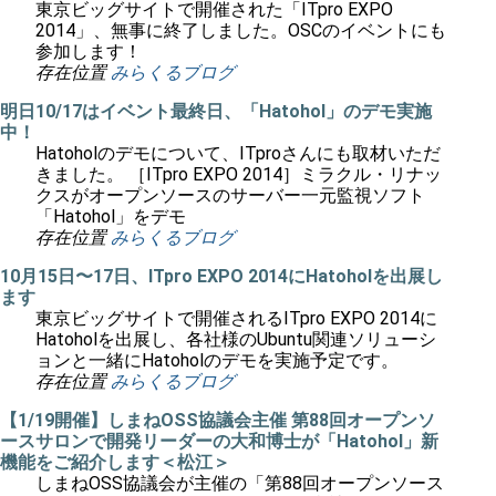
東京ビッグサイトで開催された「ITpro EXPO
2014」、無事に終了しました。OSCのイベントにも
参加します！
存在位置
みらくるブログ
明日10/17はイベント最終日、「Hatohol」のデモ実施
中！
Hatoholのデモについて、ITproさんにも取材いただ
きました。 ［ITpro EXPO 2014］ミラクル・リナッ
クスがオープンソースのサーバー一元監視ソフト
「Hatohol」をデモ
存在位置
みらくるブログ
10月15日〜17日、ITpro EXPO 2014にHatoholを出展し
ます
東京ビッグサイトで開催されるITpro EXPO 2014に
Hatoholを出展し、各社様のUbuntu関連ソリューシ
ョンと一緒にHatoholのデモを実施予定です。
存在位置
みらくるブログ
【1/19開催】しまねOSS協議会主催 第88回オープンソ
ースサロンで開発リーダーの大和博士が「Hatohol」新
機能をご紹介します＜松江＞
しまねOSS協議会が主催の「第88回オープンソース