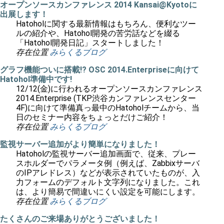
オープンソースカンファレンス 2014 Kansai@Kyotoに
出展します！
Hatoholに関する最新情報はもちろん、便利なツー
ルの紹介や、Hatohol開発の苦労話などを綴る
「Hatohol開発日記」スタートしました！
存在位置
みらくるブログ
グラフ機能ついに搭載!? OSC 2014.Enterpriseに向けて
Hatohol準備中です!
12/12(金)に行われるオープンソースカンファレンス
2014.Enterprise (TKP渋谷カンファレンスセンター
4F)に向けて準備真っ最中のHatoholチームから、当
日のセミナー内容をちょっとだけご紹介！
存在位置
みらくるブログ
監視サーバー追加がより簡単になりました！
Hatoholの監視サーバー追加画面で、従来、プレー
スホルダーでパラメータ例（例えば、Zabbixサーバ
のIPアレドレス）などが表示されていたものが、入
力フォームのデフォルト文字列になりました。これ
は、より簡易で間違いにくい設定を可能にします。
存在位置
みらくるブログ
たくさんのご来場ありがとうございました！