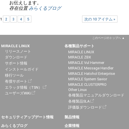
お伝えします。
存在位置
みらくるブログ
1
2
3
4
5
次の 10 アイテム »
このページのトップへ
MIRACLE LINUX
各種製品サポート
リリースノート
MIRACLE LINUX
ダウンロード
MIRACLE ZBX
MIRACLE Vul Hammer
サポート情報
MIRACLE Message Handler
インストールガイド
MIRACLE Hatohol Enterprise
移行ツール
MIRACLE System Savior
有償サポート
MIRACLE CLUSTERPRO
エラッタ情報（TSN）
Other Linux
ユーザーズWiKi
各種製品マニュアルダウンロード
各種製品SLA
評価版ダウンロード
セキュリティアップデート情報
製品情報
みらくるブログ
企業情報