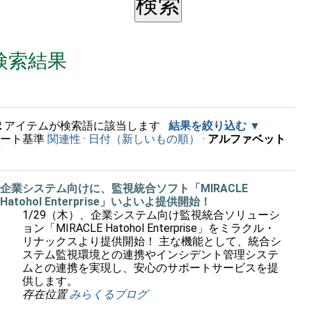
検索結果
2
アイテムが検索語に該当します
結果を絞り込む
ソート基準
関連性
·
日付（新しいもの順）
·
アルファベット
順
企業システム向けに、監視統合ソフト「MIRACLE
Hatohol Enterprise」いよいよ提供開始！
1/29（木）、企業システム向け監視統合ソリューシ
ョン「MIRACLE Hatohol Enterprise」をミラクル・
リナックスより提供開始！ 主な機能として、統合シ
ステム監視環境との連携やインシデント管理システ
ムとの連携を実現し、安心のサポートサービスを提
供します。
存在位置
みらくるブログ