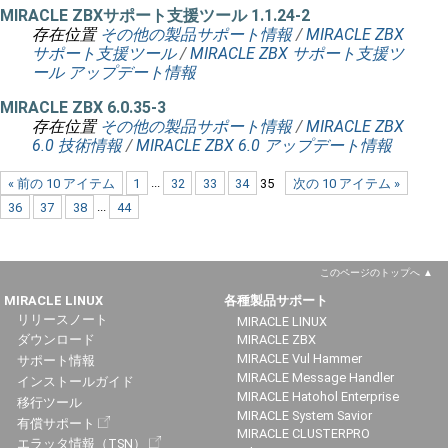
MIRACLE ZBXサポート支援ツール 1.1.24-2
存在位置
その他の製品サポート情報
/
MIRACLE ZBX
サポート支援ツール
/
MIRACLE ZBX サポート支援ツ
ール アップデート情報
MIRACLE ZBX 6.0.35-3
存在位置
その他の製品サポート情報
/
MIRACLE ZBX
6.0 技術情報
/
MIRACLE ZBX 6.0 アップデート情報
« 前の 10 アイテム
1
...
32
33
34
35
次の 10 アイテム »
36
37
38
...
44
このページのトップへ
MIRACLE LINUX
各種製品サポート
リリースノート
MIRACLE LINUX
ダウンロード
MIRACLE ZBX
MIRACLE Vul Hammer
サポート情報
MIRACLE Message Handler
インストールガイド
MIRACLE Hatohol Enterprise
移行ツール
MIRACLE System Savior
有償サポート
MIRACLE CLUSTERPRO
エラッタ情報（TSN）