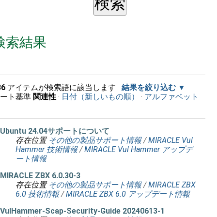
検索結果
36
アイテムが検索語に該当します
結果を絞り込む
ソート基準
関連性
·
日付（新しいもの順）
·
アルファベット
順
Ubuntu 24.04サポートについて
存在位置
その他の製品サポート情報
/
MIRACLE Vul
Hammer 技術情報
/
MIRACLE Vul Hammer アップデ
ート情報
MIRACLE ZBX 6.0.30-3
存在位置
その他の製品サポート情報
/
MIRACLE ZBX
6.0 技術情報
/
MIRACLE ZBX 6.0 アップデート情報
VulHammer-Scap-Security-Guide 20240613-1