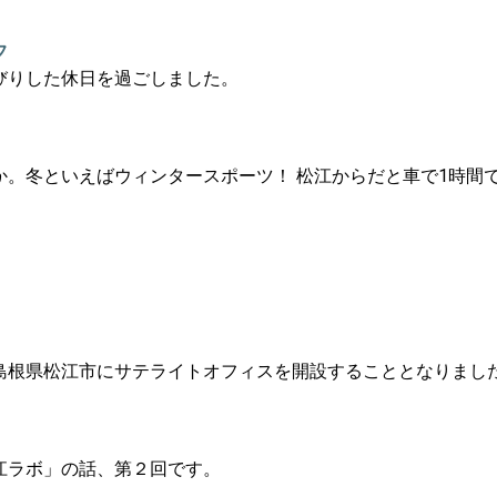
フ
びりした休日を過ごしました。
か。冬といえばウィンタースポーツ！ 松江からだと車で1時間
島根県松江市にサテライトオフィスを開設することとなりまし
江ラボ」の話、第２回です。