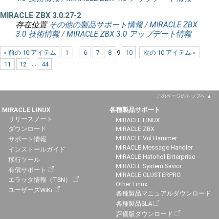
MIRACLE ZBX 3.0.27-2
存在位置
その他の製品サポート情報
/
MIRACLE ZBX
3.0 技術情報
/
MIRACLE ZBX 3.0 アップデート情報
« 前の 10 アイテム
1
...
6
7
8
9
10
次の 10 アイテム »
11
12
...
44
このページのトップへ
MIRACLE LINUX
各種製品サポート
リリースノート
MIRACLE LINUX
ダウンロード
MIRACLE ZBX
MIRACLE Vul Hammer
サポート情報
MIRACLE Message Handler
インストールガイド
MIRACLE Hatohol Enterprise
移行ツール
MIRACLE System Savior
有償サポート
MIRACLE CLUSTERPRO
エラッタ情報（TSN）
Other Linux
ユーザーズWiKi
各種製品マニュアルダウンロード
各種製品SLA
評価版ダウンロード