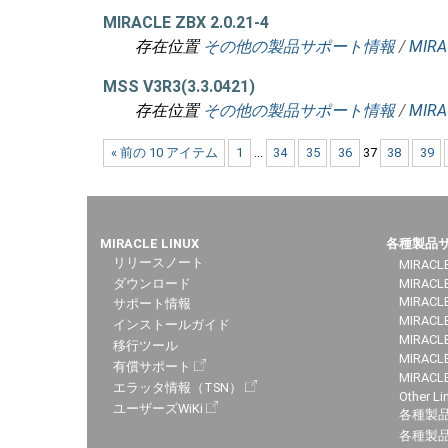
MIRACLE ZBX 2.0.21-4
存在位置
その他の製品サポート情報
/
MIRA
MSS V3R3(3.3.0421)
存在位置
その他の製品サポート情報
/
MIRA
« 前の 10 アイテム
1
...
34
35
36
37
38
39
MIRACLE LINUX
各種製品
リリースノート
MIRACLE
ダウンロード
MIRACL
MIRACLE
サポート情報
MIRACLE
インストールガイド
MIRACLE
移行ツール
MIRACLE
有償サポート
MIRACL
エラッタ情報（TSN）
Other Li
ユーザーズWiKi
各種製
各種製品