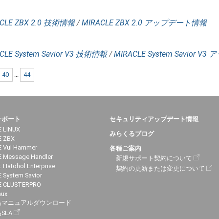
CLE ZBX 2.0 技術情報
/
MIRACLE ZBX 2.0 アップデート情報
CLE System Savior V3 技術情報
/
MIRACLE System Savior 
40
...
44
サポート
セキュリティアップデート情報
 LINUX
みらくるブログ
E ZBX
 Vul Hammer
各種ご案内
 Message Handler
新規サポート契約について
 Hatohol Enterprise
契約の更新または変更について
 System Savior
E CLUSTERPRO
nux
品マニュアルダウンロード
SLA