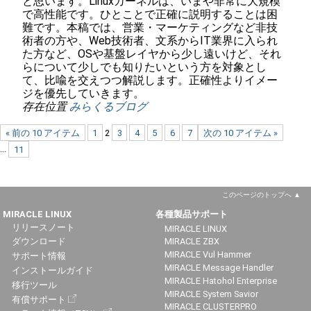
と思います。Linuxカーネルは、いまや非常に大規模
で高性能です。ひとことで正確に説明することは困
難です。本稿では、営業・マーケティングなど非技
術者の方や、Web技術者、文系からIT業界に入られ
た方など、OSや基盤レイヤから少し遠いけど、それ
らについて少しでも知りたいという方を対象とし
て、比喩を交えつつ解説します。正確性よりイメー
ジを優先していきます。
存在位置
みらくるブログ
« 前の 10 アイテム
1
2
3
4
5
6
7
次の 10 アイテム »
...
11
このページのトップへ
MIRACLE LINUX
各種製品サポート
リリースノート
MIRACLE LINUX
ダウンロード
MIRACLE ZBX
MIRACLE Vul Hammer
サポート情報
MIRACLE Message Handler
インストールガイド
MIRACLE Hatohol Enterprise
移行ツール
MIRACLE System Savior
有償サポート
MIRACLE CLUSTERPRO