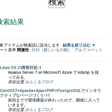
検索結果
02
アイテムが検索語に該当します
結果を絞り込む
ソート基準
関連性
·
日付（新しいもの順）
·
アルファベット
順
Linux OS の障害対処-3
Asianux Server 7 on Microsoft Azure で kdump を採
ってみる。
存在位置
みらくるブログ
CentOS7+Apache+Ajax+PHP+PostgreSQLでインタラ
クティブなページづくり-11
前回までで環境構築が終わったので、開発に入って
いきます。
存在位置
みらくるブログ