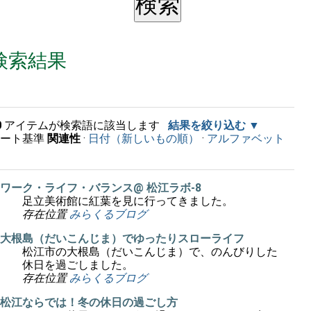
検索結果
0
アイテムが検索語に該当します
結果を絞り込む
ソート基準
関連性
·
日付（新しいもの順）
·
アルファベット
順
ワーク・ライフ・バランス@ 松江ラボ-8
足立美術館に紅葉を見に行ってきました。
存在位置
みらくるブログ
大根島（だいこんじま）でゆったりスローライフ
松江市の大根島（だいこんじま）で、のんびりした
休日を過ごしました。
存在位置
みらくるブログ
松江ならでは！冬の休日の過ごし方