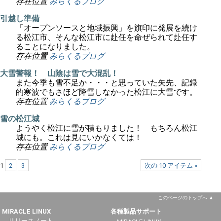
存在位置
みらくるブログ
引越し準備
「オープンソースと地域振興」を旗印に発展を続け
る松江市、そんな松江市に赴任を命ぜられて赴任す
ることになりました。
存在位置
みらくるブログ
大雪警報！ 山陰は雪で大混乱！
また今季も雪不足か・・・と思っていた矢先、記録
的寒波でもさほど降雪しなかった松江に大雪です。
存在位置
みらくるブログ
雪の松江城
ようやく松江に雪が積もりました！ もちろん松江
城にも。これは見にいかなくては！
存在位置
みらくるブログ
1
2
3
次の 10 アイテム »
このページのトップへ
MIRACLE LINUX
各種製品サポート
リリースノート