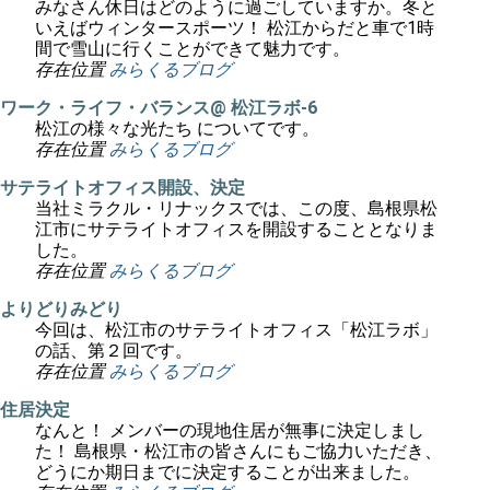
みなさん休日はどのように過ごしていますか。冬と
いえばウィンタースポーツ！ 松江からだと車で1時
間で雪山に行くことができて魅力です。
存在位置
みらくるブログ
ワーク・ライフ・バランス@ 松江ラボ-6
松江の様々な光たち についてです。
存在位置
みらくるブログ
サテライトオフィス開設、決定
当社ミラクル・リナックスでは、この度、島根県松
江市にサテライトオフィスを開設することとなりま
した。
存在位置
みらくるブログ
よりどりみどり
今回は、松江市のサテライトオフィス「松江ラボ」
の話、第２回です。
存在位置
みらくるブログ
住居決定
なんと！ メンバーの現地住居が無事に決定しまし
た！ 島根県・松江市の皆さんにもご協力いただき、
どうにか期日までに決定することが出来ました。