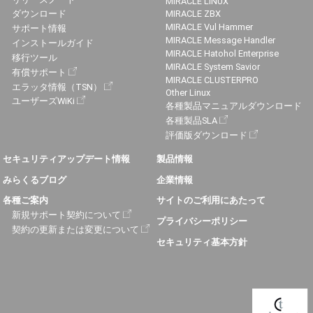
MIRACLE LINUX
ダウンロード
MIRACLE ZBX
MIRACLE Vul Hammer
サポート情報
MIRACLE Message Handler
インストールガイド
MIRACLE Hatohol Enterprise
移行ツール
MIRACLE System Savior
有償サポート
MIRACLE CLUSTERPRO
エラッタ情報（TSN）
Other Linux
ユーザーズWiKi
各種製品マニュアルダウンロード
各種製品SLA
評価版ダウンロード
セキュリティアップデート情報
製品情報
みらくるブログ
企業情報
各種ご案内
サイトのご利用にあたって
新規サポート契約について
プライバシーポリシー
契約の更新または変更について
セキュリティ基本方針