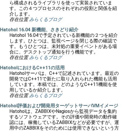
ら構成されるライブラリを使って実装されていま
す。この４つプロセスのそれぞれの役割と関係を紹
介します。
存在位置
みらくるブログ
Hatohol 16.04 新機能、さきどり紹介
Hatohol 16.04で予定されている新機能の２つを紹介
します。ひとつは、監視ページを閉じる際の確認で
す。もうひとつは、未対処の重要イベントがある場
合に、デスクトップ通知を行う機能です。
存在位置
みらくるブログ
HatoholにおけるC++11の活用
Hatoholサーバは、C++で記述されています。最近の
開発ではC++11で新たに取り入れられた機能も活用
しています。本稿では、どのようなC++11機能を使
用しているか紹介します。
存在位置
みらくるブログ
Hatohol評価および開発用ターゲットサーバVMイメージ
Hatoholは、ZABBIXやNagiosから監視データを集約
するソフトウェアです。その評価や開発時の動作確
認には、稼働しているZABBIXなどが必要ですが、運
用中のZABBIXをそのためには使用できないという方