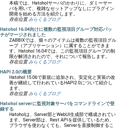
本稿では、Hatoholサーバのかわりに、ダミーサー
バを用いて、複雑なセットアップなしにプラグイン
開発を始める方法を紹介します。
存在位置
みらくるブログ
Hatohol 16.04向けに複数の監視項目グループ対応パッ
チがマージされました
ZABBIXでは、個々のアイテムは複数の監視項目グル
ープ（アプリケーション）に属することができま
す。Hatohol 16.04では、この監視項目グループの制
限が解消されたので、それについて報告します。
存在位置
みらくるブログ
HAPI 2.0の概要
Hatohol 15.06で新規に追加され、安定化と実装の改
善が継続して行われているHAPI2.0について紹介し
ます。
存在位置
みらくるブログ
Hatohol serverに監視対象サーバをコマンドラインで登
録する
Hatoholは、Server部とWebUI生成部で構成されてい
ます。Server部は、Rest APIを提供しているため、
ブラウザを使わなくても、Serverを直接制御するこ