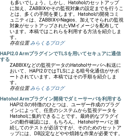
も多いでしょう。しかし、Hatoholのセットアップ
に加え、ZABBIXやその監視対象の設定までを行うこ
とは、多くの手間を要します。Hatoholの開発コミ
ュニティは、ZABBIXやNagios、加えてそられの監視
対象がセットアップされたVMイメージを配布して
います。本稿ではこれらを利用する方法を紹介しま
す。
存在位置
みらくるブログ
HAPI2.0 ArmプラグインでTLSを用いてセキュアに通信
する
ZABBIXなどの監視データのHatoholサーバへ転送に
おいて、HAPI2.0ではTLSによる暗号化通信がサポ
ートされています。本稿ではその手順を紹介しま
す。
存在位置
みらくるブログ
Hatohol Armプラグイン開発でダミーサーバを利用する
HAPI2.0の特徴のひとつは、ユーザー作成のプラグ
インによって、任意のシステムから監視データを
Hatoholに集約できることです。最終的なプラグイ
ンの動作確認には、もちろん、Hatoholサーバと接
続してのテストが必須ですが、そのためのセットア
ップには、DB設定などやや煩雑な作業が必要です。