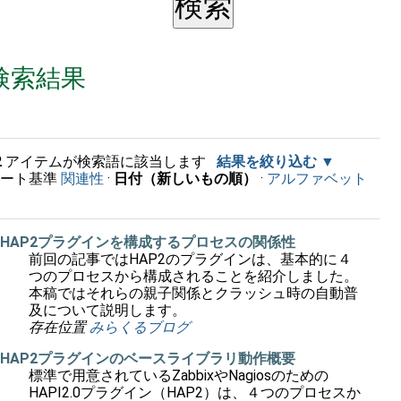
検索結果
2
アイテムが検索語に該当します
結果を絞り込む
ソート基準
関連性
·
日付（新しいもの順）
·
アルファベット
順
HAP2プラグインを構成するプロセスの関係性
前回の記事ではHAP2のプラグインは、基本的に４
つのプロセスから構成されることを紹介しました。
本稿ではそれらの親子関係とクラッシュ時の自動普
及について説明します。
存在位置
みらくるブログ
HAP2プラグインのベースライブラリ動作概要
標準で用意されているZabbixやNagiosのための
HAPI2.0プラグイン（HAP2）は、４つのプロセスか