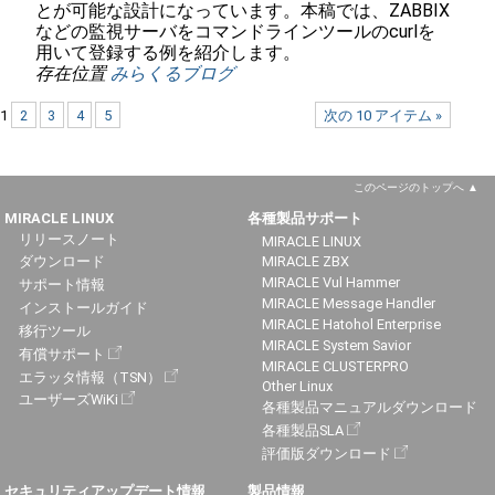
とが可能な設計になっています。本稿では、ZABBIX
などの監視サーバをコマンドラインツールのcurlを
用いて登録する例を紹介します。
存在位置
みらくるブログ
1
2
3
4
5
次の 10 アイテム »
このページのトップへ
MIRACLE LINUX
各種製品サポート
リリースノート
MIRACLE LINUX
ダウンロード
MIRACLE ZBX
MIRACLE Vul Hammer
サポート情報
MIRACLE Message Handler
インストールガイド
MIRACLE Hatohol Enterprise
移行ツール
MIRACLE System Savior
有償サポート
MIRACLE CLUSTERPRO
エラッタ情報（TSN）
Other Linux
ユーザーズWiKi
各種製品マニュアルダウンロード
各種製品SLA
評価版ダウンロード
セキュリティアップデート情報
製品情報