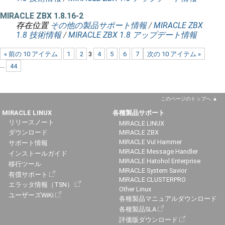
MIRACLE ZBX 1.8.16-2
存在位置
その他の製品サポート情報
/
MIRACLE ZBX
1.8 技術情報
/
MIRACLE ZBX 1.8 アップデート情報
« 前の 10 アイテム
1
2
3
4
5
6
7
次の 10 アイテム »
...
44
このページのトップへ
MIRACLE LINUX
各種製品サポート
リリースノート
MIRACLE LINUX
ダウンロード
MIRACLE ZBX
MIRACLE Vul Hammer
サポート情報
MIRACLE Message Handler
インストールガイド
MIRACLE Hatohol Enterprise
移行ツール
MIRACLE System Savior
有償サポート
MIRACLE CLUSTERPRO
エラッタ情報（TSN）
Other Linux
ユーザーズWiKi
各種製品マニュアルダウンロード
各種製品SLA
評価版ダウンロード