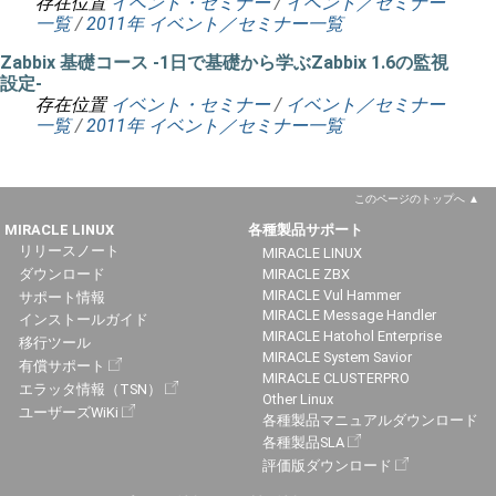
存在位置
イベント・セミナー
/
イベント／セミナー
一覧
/
2011年 イベント／セミナー一覧
Zabbix 基礎コース -1日で基礎から学ぶZabbix 1.6の監視
設定-
存在位置
イベント・セミナー
/
イベント／セミナー
一覧
/
2011年 イベント／セミナー一覧
このページのトップへ
MIRACLE LINUX
各種製品サポート
リリースノート
MIRACLE LINUX
ダウンロード
MIRACLE ZBX
MIRACLE Vul Hammer
サポート情報
MIRACLE Message Handler
インストールガイド
MIRACLE Hatohol Enterprise
移行ツール
MIRACLE System Savior
有償サポート
MIRACLE CLUSTERPRO
エラッタ情報（TSN）
Other Linux
ユーザーズWiKi
各種製品マニュアルダウンロード
各種製品SLA
評価版ダウンロード