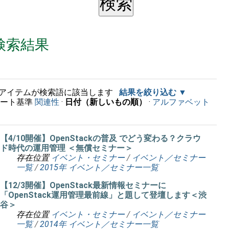
検索結果
アイテムが検索語に該当します
結果を絞り込む
ソート基準
関連性
·
日付（新しいもの順）
·
アルファベット
順
【4/10開催】OpenStackの普及 でどう変わる？クラウ
ド時代の運用管理 ＜無償セミナー＞
存在位置
イベント・セミナー
/
イベント／セミナー
一覧
/
2015年 イベント／セミナー一覧
【12/3開催】OpenStack最新情報セミナーに
「OpenStack運用管理最前線」と題して登壇します＜渋
谷＞
存在位置
イベント・セミナー
/
イベント／セミナー
一覧
/
2014年 イベント／セミナー一覧