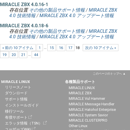
MIRACLE ZBX 4.0.16-1
存在位置
その他の製品サポート情報
/
MIRACLE ZBX
4.0 技術情報
/
MIRACLE ZBX 4.0 アップデート情報
MIRACLE ZBX 4.0.18-6
存在位置
その他の製品サポート情報
/
MIRACLE ZBX
4.0 技術情報
/
MIRACLE ZBX 4.0 アップデート情報
« 前の 10 アイテム
1
...
15
16
17
18
次の 10 アイテム »
19
20
21
...
44
このページのトップへ
MIRACLE LINUX
各種製品サポート
リリースノート
MIRACLE LINUX
ダウンロード
MIRACLE ZBX
MIRACLE Vul Hammer
サポート情報
MIRACLE Message Handler
インストールガイド
MIRACLE Hatohol Enterprise
移行ツール
MIRACLE System Savior
有償サポート
MIRACLE CLUSTERPRO
エラッタ情報（TSN）
Other Linux
ユーザーズWiKi