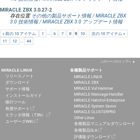
MIRACLE ZBX 3.0.27-2
存在位置
その他の製品サポート情報
/
MIRACLE ZBX
3.0 技術情報
/
MIRACLE ZBX 3.0 アップデート情報
« 前の 10 アイテム
1
...
6
7
8
9
10
次の 10 アイテム »
11
12
...
44
このページのトップへ
MIRACLE LINUX
各種製品サポート
リリースノート
MIRACLE LINUX
ダウンロード
MIRACLE ZBX
MIRACLE Vul Hammer
サポート情報
MIRACLE Message Handler
インストールガイド
MIRACLE Hatohol Enterprise
移行ツール
MIRACLE System Savior
有償サポート
MIRACLE CLUSTERPRO
エラッタ情報（TSN）
Other Linux
ユーザーズWiKi
各種製品マニュアルダウンロード
各種製品SLA
評価版ダウンロード