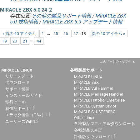
MIRACLE ZBX 5.0.24-2
存在位置
その他の製品サポート情報
/
MIRACLE ZBX
5.0 技術情報
/
MIRACLE ZBX 5.0 アップデート情報
« 前の 10 アイテム
1
...
15
16
17
18
次の 10 アイテム »
19
20
21
...
44
このページのトップへ
MIRACLE LINUX
各種製品サポート
リリースノート
MIRACLE LINUX
ダウンロード
MIRACLE ZBX
MIRACLE Vul Hammer
サポート情報
MIRACLE Message Handler
インストールガイド
MIRACLE Hatohol Enterprise
移行ツール
MIRACLE System Savior
有償サポート
MIRACLE CLUSTERPRO
エラッタ情報（TSN）
Other Linux
ユーザーズWiKi
各種製品マニュアルダウンロード
各種製品SLA
評価版ダウンロード