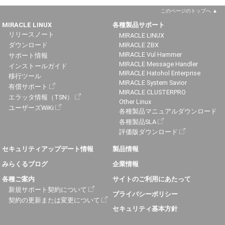
このページのトップへ
MIRACLE LINUX
各種製品サポート
リリースノート
MIRACLE LINUX
ダウンロード
MIRACLE ZBX
MIRACLE Vul Hammer
サポート情報
MIRACLE Message Handler
インストールガイド
MIRACLE Hatohol Enterprise
移行ツール
MIRACLE System Savior
有償サポート
MIRACLE CLUSTERPRO
エラッタ情報（TSN）
Other Linux
ユーザーズWiKi
各種製品マニュアルダウンロード
各種製品SLA
評価版ダウンロード
セキュリティアップデート情報
製品情報
みらくるブログ
企業情報
各種ご案内
サイトのご利用にあたって
新規サポート契約について
プライバシーポリシー
契約の更新または変更について
セキュリティ基本方針