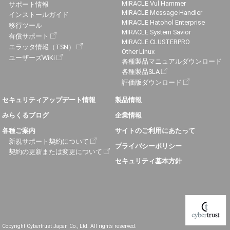
MIRACLE Vul Hammer
サポート情報
MIRACLE Message Handler
インストールガイド
MIRACLE Hatohol Enterprise
移行ツール
MIRACLE System Savior
有償サポート
MIRACLE CLUSTERPRO
エラッタ情報（TSN）
Other Linux
ユーザーズWiKi
各種製品マニュアルダウンロード
各種製品SLA
評価版ダウンロード
セキュリティアップデート情報
製品情報
みらくるブログ
企業情報
各種ご案内
サイトのご利用にあたって
新規サポート契約について
プライバシーポリシー
契約の更新または変更について
セキュリティ基本方針
Copyright Cybertrust Japan Co., Ltd. All rights reserved.