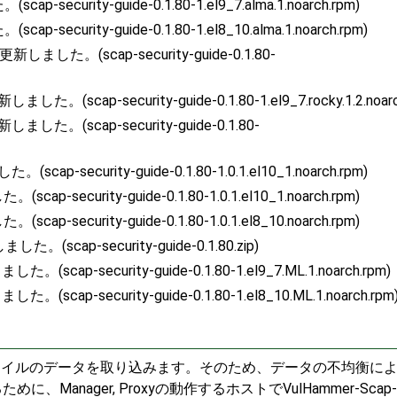
ecurity-guide-0.1.80-1.el9_7.alma.1.noarch.rpm)
ecurity-guide-0.1.80-1.el8_10.alma.1.noarch.rpm)
新しました。(scap-security-guide-0.1.80-
。(scap-security-guide-0.1.80-1.el9_7.rocky.1.2.noarc
ました。(scap-security-guide-0.1.80-
p-security-guide-0.1.80-1.0.1.el10_1.noarch.rpm)
-security-guide-0.1.80-1.0.1.el10_1.noarch.rpm)
-security-guide-0.1.80-1.0.1.el8_10.noarch.rpm)
(scap-security-guide-0.1.80.zip)
ap-security-guide-0.1.80-1.el9_7.ML.1.noarch.rpm)
ap-security-guide-0.1.80-1.el8_10.ML.1.noarch.rpm
CCDFファイルのデータを取り込みます。そのため、データの不均衡に
nager, Proxyの動作するホストでVulHammer-Scap-