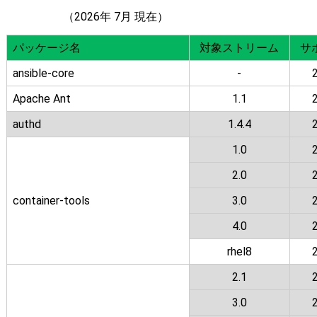
（2026年 7月 現在）
パッケージ名
対象ストリーム
サ
ansible-core
-
Apache Ant
1.1
authd
1.4.4
1.0
2.0
container-tools
3.0
4.0
rhel8
2.1
3.0