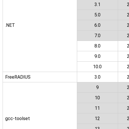
3.1
5.0
.NET
6.0
7.0
8.0
9.0
10.0
FreeRADIUS
3.0
9
10
11
gcc-toolset
12
13