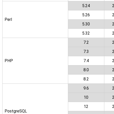
5.24
5.26
Perl
5.30
5.32
7.2
7.3
PHP
7.4
8.0
8.2
9.6
10
12
PostgreSQL