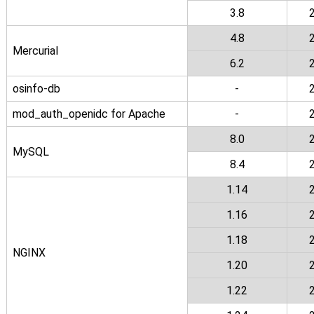
3.8
4.8
Mercurial
6.2
osinfo-db
-
mod_auth_openidc for Apache
-
8.0
MySQL
8.4
1.14
1.16
1.18
NGINX
1.20
1.22