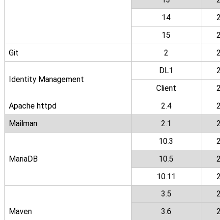
14
15
Git
2
DL1
Identity Management
Client
Apache httpd
2.4
Mailman
2.1
10.3
MariaDB
10.5
10.11
3.5
Maven
3.6