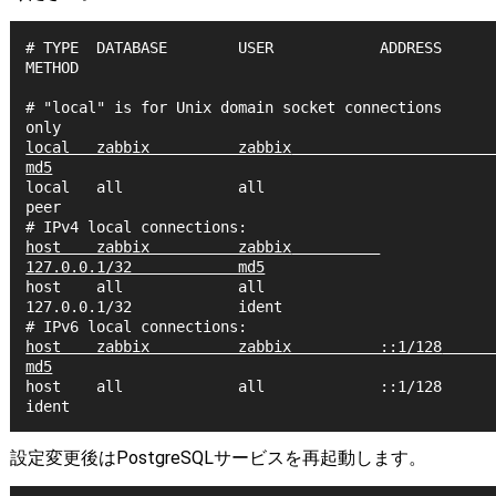
# TYPE  DATABASE        USER            ADDRESS                 
METHOD

# "local" is for Unix domain socket connections 
local   zabbix          zabbix                                  
md5
local   all             all                                     
peer

host    zabbix          zabbix          
127.0.0.1/32            md5
host    all             all             
127.0.0.1/32            ident

host    zabbix          zabbix          ::1/128                 
md5
host    all             all             ::1/128                 
設定変更後はPostgreSQLサービスを再起動します。