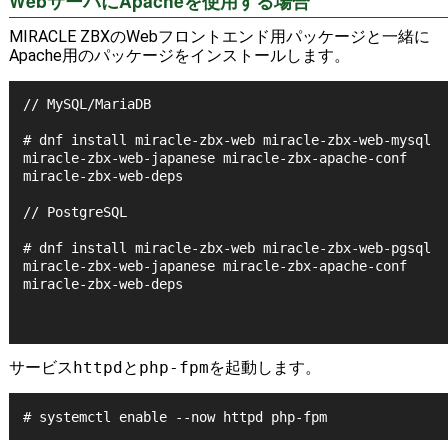
WebサーバにApacheを使用する場合
MIRACLE ZBXのWebフロントエンド用パッケージと一緒に
Apache用のパッケージをインストールします。
// MySQL/MariaDB

# dnf install miracle-zbx-web miracle-zbx-web-mysql 
miracle-zbx-web-japanese miracle-zbx-apache-conf 
miracle-zbx-web-deps

// PostgreSQL

# dnf install miracle-zbx-web miracle-zbx-web-pgsql 
miracle-zbx-web-japanese miracle-zbx-apache-conf 
miracle-zbx-web-deps

サービス
httpd
と
php-fpm
を起動します。