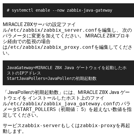
MIRACLE ZBXサーバの設定ファイ
ル
/etc/zabbix/zabbix_server.conf
を編集し、 次の
パラメータに変更を加えてください。 MIRACLE ZBXプロキ
シ経由での監視の場合
は
/etc/zabbix/zabbix_proxy.conf
を編集してくださ
い。
JavaGateway=MIRACLE ZBX Java ゲートウェイを起動したホ
ストのIPアドレス

「JavaPollerの初期起動数」には、MIRACLE ZBX Java ゲー
トウェイを インストールしたホスト上のファイ
ル
/etc/zabbix/zabbix_java_gateway.conf
の パラ
メータ
START_POLLERS
（初期値： 5）を超えない数値を指
定してください。
サービス
zabbix-server
もしくは
zabbix-proxy
を再起
動します。