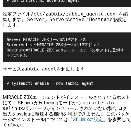
設定ファイル
/etc/zabbix/zabbix_agentd.conf
を編
集します。
Server
／
ServerActive
／
Hostname
を設定
します。
Server=MIRACLE ZBXサーバのIPアドレス

ServerActive=MIRACLE ZBXサーバのIPアドレス

Hostname=MIRACLE ZBX Webフロントエンドのホストに登録す
サービス
zabbix-agent
を起動します。
MIRACLE ZBXエージェントがインストールされているホスト
にて、 SELinuxがEnforcingモードかつ
miracle-zbx-
selinux
パッケージがインストールされていない場合 ログ
出力をsyslogに転送する機能を利用できません。 このパッケ
ージのインストールについては「
SELinuxの設定
」を参照して
ください。