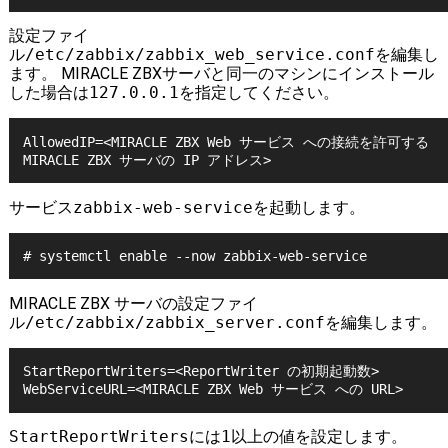
設定ファイ
ル
/etc/zabbix/zabbix_web_service.conf
を編集し
ます。 MIRACLE ZBXサーバと同一のマシンにインストール
した場合は
127.0.0.1
を指定してください。
AllowedIP=<MIRACLE ZBX Web サービス への接続を許可する 
サービス
zabbix-web-service
を起動します。
MIRACLE ZBX サーバの設定ファイ
ル
/etc/zabbix/zabbix_server.conf
を編集します。
StartReportWriters=<ReportWriter の初期起動数>

StartReportWriters
には
1
以上の値を設定します。