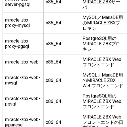
x86_64
MIRACLE ZBXサー
server-pgsql
バ
MySQL／MariaDB用
miracle-zbx-
x86_64
のMIRACLE ZBXプ
proxy-mysql
ロキシ
PostgreSQL用の
miracle-zbx-
x86_64
MIRACLE ZBXプロ
proxy-pgsql
キシ
MIRACLE ZBX Web
miracle-zbx-web
x86_64
フロントエンド
MySQL／MariaDB用
miracle-zbx-web-
x86_64
のMIRACLE ZBX
mysql
Webフロントエンド
PostgreSQL用の
miracle-zbx-web-
x86_64
MIRACLE ZBX Web
pgsql
フロントエンド
MIRACLE ZBX Web
miracle-zbx-web-
x86_64
フロントエンドの日
japanese