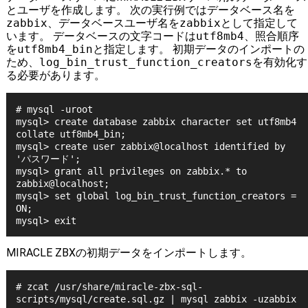
とユーザを作成します。 次の実行例ではデータベース名を
zabbix
、データベースユーザ名を
zabbix
として指定して
います。 データベースの文字コードは
utf8mb4
、照合順序
を
utf8mb4_bin
と指定します。 初期データのインポートの
ため、
log_bin_trust_function_creators
を有効化す
る必要があります。
# mysql -uroot

mysql> create database zabbix character set utf8mb4 
collate utf8mb4_bin;

mysql> create user zabbix@localhost identified by 
'パスワード';

mysql> grant all privileges on zabbix.* to 
zabbix@localhost;

mysql> set global log_bin_trust_function_creators = 
ON;

MIRACLE ZBXの初期データをインポートします。
# zcat /usr/share/miracle-zbx-sql-
scripts/mysql/create.sql.gz | mysql zabbix -uzabbix 