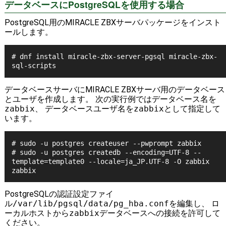
データベースにPostgreSQLを使用する場合
PostgreSQL用のMIRACLE ZBXサーバパッケージをインスト
ールします。
# dnf install miracle-zbx-server-pgsql miracle-zbx-
sql-scripts
データベースサーバにMIRACLE ZBXサーバ用のデータベース
とユーザを作成します。 次の実行例ではデータベース名を
zabbix
、 データベースユーザ名を
zabbix
として指定して
います。
# sudo -u postgres createuser --pwprompt zabbix

# sudo -u postgres createdb --encoding=UTF-8 --
template=template0 --locale=ja_JP.UTF-8 -O zabbix 
PostgreSQLの認証設定ファイ
ル
/var/lib/pgsql/data/pg_hba.conf
を編集し、 ロ
ーカルホストから
zabbix
データベースへの接続を許可して
ください。