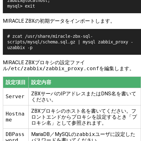
zabbix@localhost;

MIRACLE ZBXの初期データをインポートします。
# zcat /usr/share/miracle-zbx-sql-
scripts/mysql/schema.sql.gz | mysql zabbix_proxy -
MIRACLE ZBXプロキシの設定ファイ
ル
/etc/zabbix/zabbix_proxy.conf
を編集します。
設定項目
設定内容
ZBXサーバのIPアドレスまたはDNS名を書いて
Server
ください。
ZBXプロキシのホスト名を書いてください。フ
Hostna
ロントエンドからプロキシを設定するとき「プ
me
ロキシ名」として参照されます。
DBPass
MariaDB／MySQLの
zabbix
ユーザに設定した
word
パスワードを書いてください。