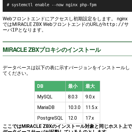
Webフロントエンドにアクセスし初期設定をします。 nginx
ではMIRACLE ZBX WebフロントエンドのURLが
http://サ
ーバIP
となります。
MIRACLE ZBXプロキシのインストール
データベースは以下の表に示すバージョンをインストールし
てください。
DB
最小
最大
MySQL
8.0.3
9.0.x
MariaDB
10.3.0
11.5.x
PostgreSQL
12.0
17.x
ここではMIRACLE ZBXのインストール対象と同じホスト上で
データベースサーバが起動しているものとします。