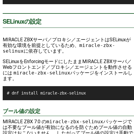
SELinuxの設定
MIRACLE ZBXサーバ／プロキシ／エージェントはSELinuxが
有効な環境を前提としているため、
miracle-zbx-
selinux
に依存しています。
SELinuxをEnforcingモードにしたままMIRACLE ZBXサーバ／
Webフロントエンド／プロキシ／エージェントを動作させる
には
miracle-zbx-selinux
パッケージをインストールし
ます。
ブール値の設定
MIRACLE ZBX 7.0 の
miracle-zbx-selinux
パッケージで
は不要なブール値が有効になるのを防ぐためブール値の自動
設定はおこないません。 したがってブール値の設定は手動で