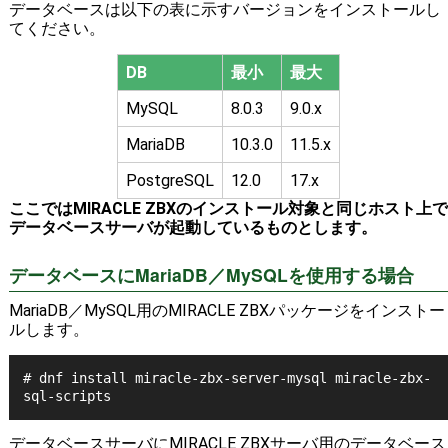
データベースは以下の表に示すバージョンをインストールし
てください。
DB
最小
最大
MySQL
8.0.3
9.0.x
MariaDB
10.3.0
11.5.x
PostgreSQL
12.0
17.x
ここではMIRACLE ZBXのインストール対象と同じホスト上で
データベースサーバが起動しているものとします。
データベースにMariaDB／MySQLを使用する場合
MariaDB／MySQL用のMIRACLE ZBXパッケージをインストー
ルします。
# dnf install miracle-zbx-server-mysql miracle-zbx-
sql-scripts
データベースサーバにMIRACLE ZBXサーバ用のデータベース