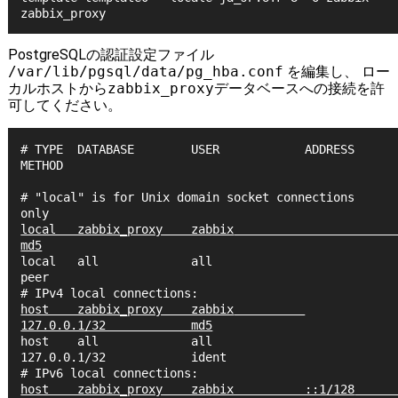
PostgreSQLの認証設定ファイル
/var/lib/pgsql/data/pg_hba.conf
を編集し、 ロー
カルホストから
zabbix_proxy
データベースへの接続を許
可してください。
# TYPE  DATABASE        USER            ADDRESS                 
METHOD

# "local" is for Unix domain socket connections 
local   zabbix_proxy    zabbix                                  
md5
local   all             all                                     
peer

host    zabbix_proxy    zabbix          
127.0.0.1/32            md5
host    all             all             
127.0.0.1/32            ident

host    zabbix_proxy    zabbix          ::1/128                 