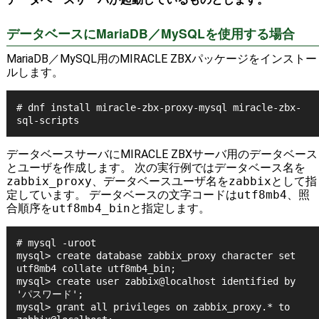
データベースにMariaDB／MySQLを使用する場合
MariaDB／MySQL用のMIRACLE ZBXパッケージをインストー
ルします。
# dnf install miracle-zbx-proxy-mysql miracle-zbx-
sql-scripts
データベースサーバにMIRACLE ZBXサーバ用のデータベース
とユーザを作成します。 次の実行例ではデータベース名を
zabbix_proxy
、データベースユーザ名を
zabbix
として指
定しています。 データベースの文字コードは
utf8mb4
、照
合順序を
utf8mb4_bin
と指定します。
# mysql -uroot

mysql> create database zabbix_proxy character set 
utf8mb4 collate utf8mb4_bin;

mysql> create user zabbix@localhost identified by 
'パスワード';

mysql> grant all privileges on zabbix_proxy.* to 