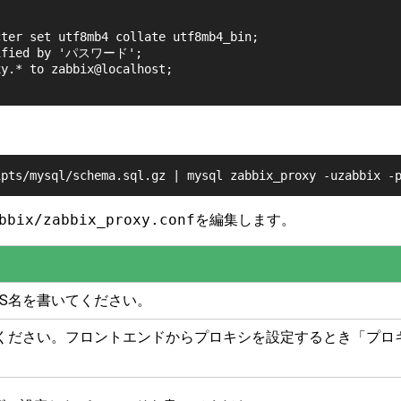
ter set utf8mb4 collate utf8mb4_bin;

tified by 'パスワード';

y.* to zabbix@localhost;

。
bbix/zabbix_proxy.conf
を編集します。
NS名を書いてください。
てください。フロントエンドからプロキシを設定するとき「プロ