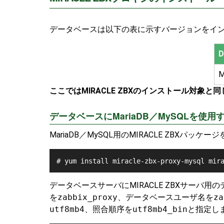
データベースは以下の表に示すバージョンをイ
D
M
ここではMIRACLE ZBXのインストール対
データベースにMariaDB／MySQLを使用
MariaDB／MySQL用のMIRACLE ZBXパッ
# yum install miracle-zbx-proxy-mysql mir
データベースサーバにMIRACLE ZBXサーバ
を
zabbix_proxy
、データベースユーザ名を
za
utf8mb4
、照合順序を
utf8mb4_bin
と指定し