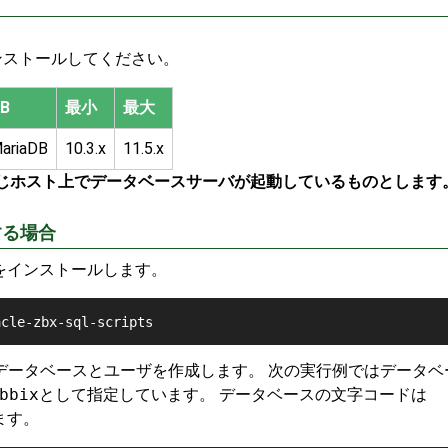
ンストールしてください。
B
最小
最大
ariaDB
10.3.x
11.5.x
象と同じホスト上でデータベースサーバが起動しているものとします
する場合
ケージをインストールします。
acle-zbx-sql-scripts
用のデータベースとユーザを作成します。 次の実行例ではデータ
bbix
として指定しています。 データベースの文字コードは
ます。