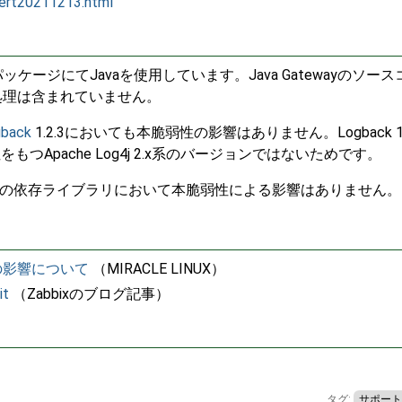
alert20211213.html
atewayパッケージにてJavaを使用しています。Java Gatewayのソー
出す処理は含まれていません。
back
1.2.3においても本脆弱性の影響はありません。Logback 1.
弱性をもつApache Log4j 2.x系のバージョンではないためです。
wayおよびその依存ライブラリにおいて本脆弱性による影響はありません。
8) の影響について
（MIRACLE LINUX）
it
（Zabbixのブログ記事）
タグ:
サポート