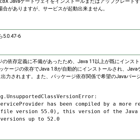
E ZBX Javaゲートウェイをインストールまたはアップグレード
できる場合がありますが、サービスが起動出来ません。
5.0.47-6
 2パッケージの依存定義に不備があったため、Java 11以上が既にインス
イパッケージの依存でJava 1.8が自動的にインストールされ、Jav
出力されます。また、パッケージ依存関係で希望のJavaバー
ng.UnsupportedClassVersionError:
ServiceProvider has been compiled by a more r
 file version 55.0), this version of the Java
 versions up to 52.0