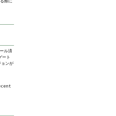
する際に
トール済
aゲート
ジョンが
ecent