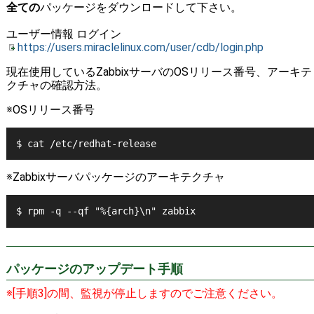
全ての
パッケージをダウンロードして下さい。
ユーザー情報 ログイン
https://users.miraclelinux.com/user/cdb/login.php
現在使用しているZabbixサーバのOSリリース番号、アーキテ
クチャの確認方法。
※OSリリース番号
$ cat /etc/redhat-release
※Zabbixサーバパッケージのアーキテクチャ
$ rpm -q --qf "%{arch}\n" zabbix
パッケージのアップデート手順
※[手順3]の間、監視が停止しますのでご注意ください。