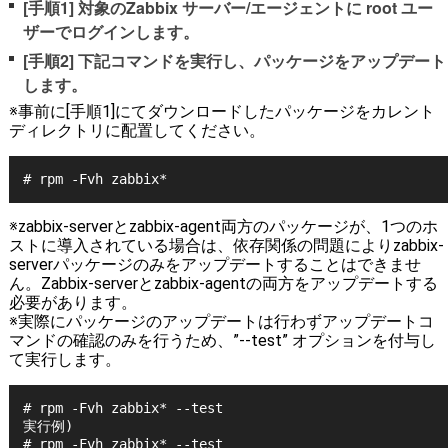
[手順1] 対象のZabbix サーバー/エージェントに root ユー
ザーでログインします。
[手順2] 下記コマンドを実行し、パッケージをアップデート
します。
※事前に[手順1]にてダウンロードしたパッケージをカレント
ディレクトリに配置してください。
# rpm -Fvh zabbix*
※zabbix-serverとzabbix-agent両方のパッケージが、1つのホ
ストに導入されている場合は、依存関係の問題によりzabbix-
serverパッケージのみをアップデートすることはできませ
ん。Zabbix-serverとzabbix-agentの両方をアップデートする
必要があります。
※実際にパッケージのアップデートは行わずアップデートコ
マンドの確認のみを行うため、”--test” オプションを付与し
て実行します。
# rpm -Fvh zabbix* --test
実行例)
# rpm -Fvh zabbix* --test