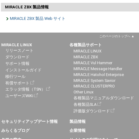
MIRACLE ZBX 製品情報
MIRACLE ZBX 製品 Web サイト
このページのトップへ
MIRACLE LINUX
各種製品サポート
リリースノート
MIRACLE LINUX
ダウンロード
MIRACLE ZBX
MIRACLE Vul Hammer
サポート情報
MIRACLE Message Handler
インストールガイド
MIRACLE Hatohol Enterprise
移行ツール
MIRACLE System Savior
有償サポート
MIRACLE CLUSTERPRO
エラッタ情報（TSN）
Other Linux
ユーザーズWiKi
各種製品マニュアルダウンロード
各種製品SLA
評価版ダウンロード
セキュリティアップデート情報
製品情報
みらくるブログ
企業情報