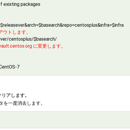
of existing packages
ase=$releasever&arch=$basearch&repo=centosplus&infra=$infra
メントアウトします。
sever/centosplus/$basearch/
t.centos.org に変更します。
-CentOS-7
をクリアします。
ータを一度消去します。