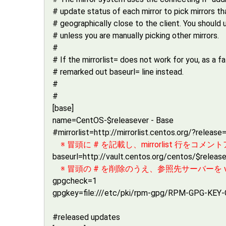
# update status of each mirror to pick mirrors t
# geographically close to the client. You should
# unless you are manually picking other mirrors.
#
# If the mirrorlist= does not work for you, as a fa
# remarked out baseurl= line instead.
#
#
[base]
name=CentOS-$releasever - Base
#mirrorlist=http://mirrorlist.centos.org/?relea
※ 冒頭に # を記載し、mirrorlist 行をコ
baseurl=http://vault.centos.org/centos/$releas
※ 冒頭の # を削除のうえ、参照先サーバーを vaul
gpgcheck=1
gpgkey=file:///etc/pki/rpm-gpg/RPM-GPG-KEY
#released updates