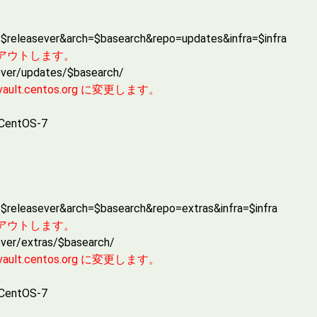
ase=$releasever&arch=$basearch&repo=updates&infra=$infra
メントアウトします。
sever/updates/$basearch/
t.centos.org に変更します。
-CentOS-7
se=$releasever&arch=$basearch&repo=extras&infra=$infra
メントアウトします。
ever/extras/$basearch/
t.centos.org に変更します。
-CentOS-7