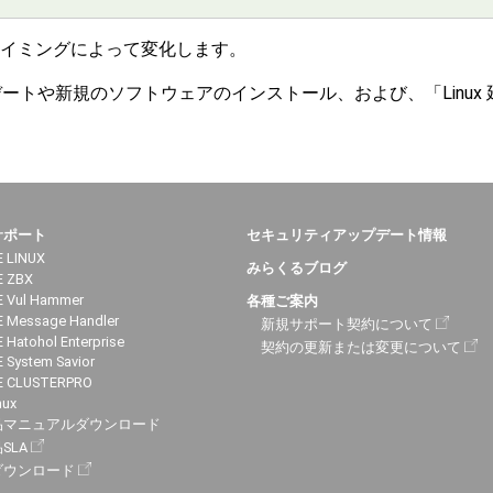
タイミングによって変化します。
ートや新規のソフトウェアのインストール、および、「Linux 延長
サポート
セキュリティアップデート情報
 LINUX
みらくるブログ
E ZBX
 Vul Hammer
各種ご案内
 Message Handler
新規サポート契約について
 Hatohol Enterprise
契約の更新または変更について
 System Savior
E CLUSTERPRO
nux
品マニュアルダウンロード
SLA
ダウンロード