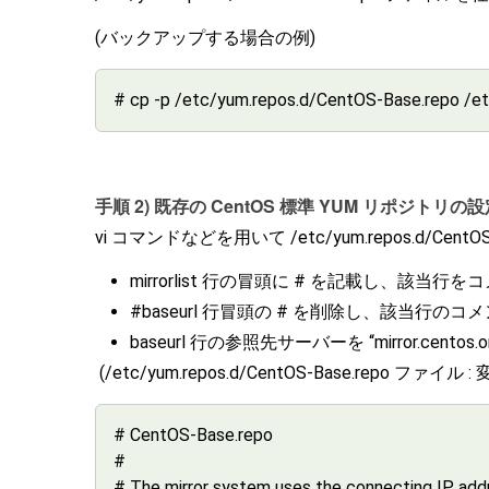
(バックアップする場合の例)
# cp -p /etc/yum.repos.d/CentOS-Base.repo /e
手順 2) 既存の CentOS 標準 YUM リポジト
vi コマンドなどを用いて /etc/yum.repos.d/C
mirrorlist 行の冒頭に # を記載し、該当
#baseurl 行冒頭の # を削除し、該当行
baseurl 行の参照先サーバーを “mirror.centos.o
(/etc/yum.repos.d/CentOS-Base.repo ファイル
# CentOS-Base.repo
#
# The mirror system uses the connecting IP addr