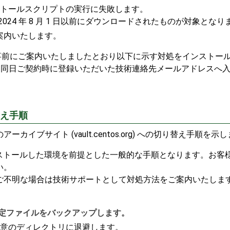
」のインストールスクリプトの実行に失敗します。
24 年 8 月 1 日以前にダウンロードされたものが対象となり
案内いたします。
OS」では、事前にご案内いたしましたとおり以下に示す対処をインス
しており、同日ご契約時に登録いただいた技術連絡先メールアドレス
替え手順
リのアーカイブサイト (vault.centos.org) への切り替え手順を示
でインストールした環境を前提とした一般的な手順となります。お
い。
ご不明な場合は技術サポートとして対処方法をご案内いたしま
トリの設定ファイルをバックアップします。
 ファイルを任意のディレクトリに退避します。