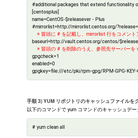
#additional packages that extend functionality 
[centosplus]
name=CentOS-$releasever - Plus
#mirrorlist=http://mirrorlist.centos.org/?rele
※ 冒頭に # を記載し、mirrorlist 行をコ
baseurl=http://vault.centos.org/centos/$relea
※ 冒頭の # を削除のうえ、参照先サーバーを vaul
gpgcheck=1
enabled=0
gpgkey=file:///etc/pki/rpm-gpg/RPM-GPG-KEY
手順 3) YUM リポジトリのキャッシュファイル
以下のコマンドで yum コマンドのキャッシュデ
# yum clean all