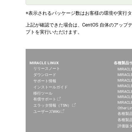
※表示されるパッケージ数はお客様の環境や実行
上記が確認できた場合は、CentOS 自体のアップデ
プトを実行いただけます。
MIRACLE LINUX
各種製品
リリースノート
MIRACLE
ダウンロード
MIRACL
MIRACLE
サポート情報
MIRACLE
インストールガイド
MIRACLE
移行ツール
MIRACLE
有償サポート
MIRACL
エラッタ情報（TSN）
Other Li
ユーザーズWiKi
各種製
各種製品
評価版