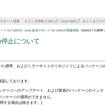
サポート情報
エラッタ情報 (TSN)
Users WiKi
みらくるブロ
ート for CentOS
/
Linux 延長サポート for CentOS 関連情報
/
CentOS 7 
リの停止について
に提供されていた標準、およびミラーサイトのリポジトリによるパッケージの提
確認しております。
ジョンのパッケージへのアップデート、および新規のパッケージのイン
パッケージの適用ができません。
適用する場合は除きます。)