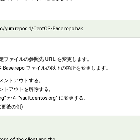
tc/yum.repos.d/CentOS-Base.repo.bak
リの設定ファイルの参照先 URL を変更します。
entOS-Base.repo ファイルの以下の箇所を変更します。
行をコメントアウトする。
のコメントアウトを解除する。
rg” から “vault.centos.org” に変更する。
 : 変更後の例)
ess of the client and the