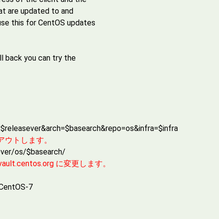
hat are updated to and
 use this for CentOS updates
ll back you can try the
se=$releasever&arch=$basearch&repo=os&infra=$infra
メントアウトします。
ever/os/$basearch/
t.centos.org に変更します。
-CentOS-7