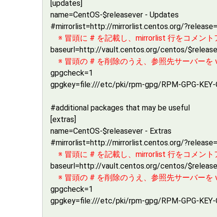
[updates]
name=CentOS-$releasever - Updates
#mirrorlist=http://mirrorlist.centos.org/?rele
※ 冒頭に # を記載し、mirrorlist 行をコ
baseurl=http://vault.centos.org/centos/$relea
※ 冒頭の # を削除のうえ、参照先サーバーを vaul
gpgcheck=1
gpgkey=file:///etc/pki/rpm-gpg/RPM-GPG-KEY
#additional packages that may be useful
[extras]
name=CentOS-$releasever - Extras
#mirrorlist=http://mirrorlist.centos.org/?relea
※ 冒頭に # を記載し、mirrorlist 行をコ
baseurl=http://vault.centos.org/centos/$releas
※ 冒頭の # を削除のうえ、参照先サーバーを vaul
gpgcheck=1
gpgkey=file:///etc/pki/rpm-gpg/RPM-GPG-KEY